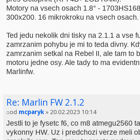
Motory na vsech osach 1.8° - 1703HS168
300x200. 16 mikrokroku na vsech osach.
Ted jedu nekolik dni tisky na 2.1.1 a vse f
zamrzanim pohybu je mi to teda divny. Kd
zamrzanim setkal na Rebel II, ale tam to
motoru jedne osy. Ale tady to ma evidentn
Marlinfw.
Re: Marlin FW 2.1.2
od
mcparyk
» 20.02.2023 10:14
Jestli to je fysetc f6, co m8 atmegu2560
vykonny HW. Uz i predchozi verze meli ob