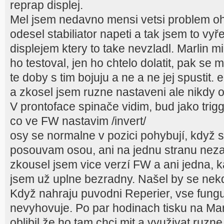
reprap displej.
Mel jsem nedavno mensi vetsi problem oh
odesel stabiliator napeti a tak jsem to vyř
displejem ktery to take nevzladl. Marlin m
ho testoval, jen ho chtelo dolatit, pak se
te doby s tim bojuju a ne a ne jej spusti
a zkosel jsem ruzne nastaveni ale nikdy o
V prontoface spinače vidim, bud jako tri
co ve FW nastavim /invert/
osy se normalne v pozici pohybují, když
posouvam osou, ani na jednu stranu neza
zkousel jsem vice verzí FW a ani jedna, k
jsem už uplne bezradny. Našel by se nekd
Když nahraju puvodni Reperier, vse fungu
nevyhovuje. Po par hodinach tisku na Marl
oblibil že ho tam chci mit a využivat ruzn