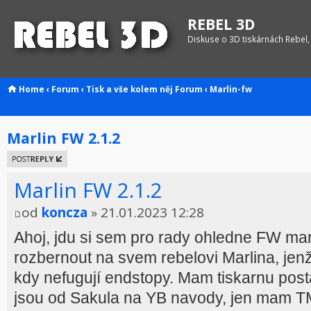
REBEL 3D
Diskuse o 3D tiskárnách Rebel,
Home
‹
Forum
‹
Tisk a vše kolem něj
Forum
‹
Marlin-fw
Marlin FW 2.1.2
Odeslat
odpověď
Marlin FW 2.1.2
od
koncza
» 21.01.2023 12:28
Ahoj, jdu si sem pro rady ohledne FW mar
rozbernout na svem rebelovi Marlina, jen
kdy nefugují endstopy. Mam tiskarnu pos
jsou od Sakula na YB navody, jen mam T