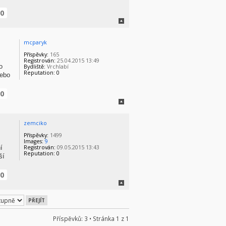
0
mcparyk
Příspěvky:
165
Registrován:
25.04.2015 13:49
o
Bydliště:
Vrchlabí
Reputation:
0
nebo
0
zemciko
Příspěvky:
1499
Images:
9
í
Registrován:
09.05.2015 13:43
Reputation:
0
ší
0
Příspěvků: 3 • Stránka
1
z
1