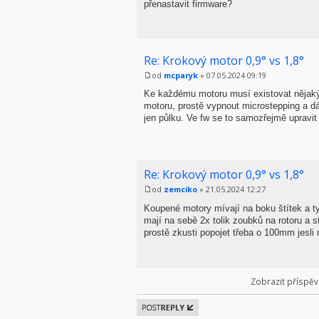
přenastavit firmware?
Re: Krokový motor 0,9° vs 1,8°
od
mcparyk
» 07.05.2024 09:19
Ke každému motoru musí existovat nějaký t
motoru, prostě vypnout microstepping a dát
jen půlku. Ve fw se to samozřejmě upravit
Re: Krokový motor 0,9° vs 1,8°
od
zemciko
» 21.05.2024 12:27
Koupené motory mívají na boku štítek a t
mají na sebě 2x tolik zoubků na rotoru a 
prostě zkusti popojet třeba o 100mm jesli
Zobrazit příspěv
Odeslat
odpověď