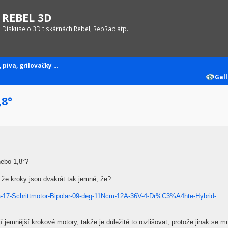
REBEL 3D
Diskuse o 3D tiskárnách Rebel, RepRap atp.
 piva, grilovačky ...
Gall
,8°
ebo 1,8°?
 že kroky jsou dvakrát tak jemné, že?
a-17-Schrittmotor-Bipolar-09-deg-11Ncm-12A-36V-4-Dr%C3%A4hte-Hybrid-
jemnější krokové motory, takže je důležité to rozlišovat, protože jinak se m