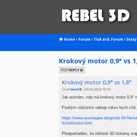
Home
‹
Forum
‹
Tisk atd.
Forum
‹
Srazy,
Krokový motor 0,9° vs 1
Odeslat
odpověď
Krokový motor 0,9° vs 1,8°
od
leon18
» 06.05.2024 10:05
Jak poznám, zda má krokový motor 0,9° n
Pouhým otáčením náboje rukou bych cítil,
https://www.oyostepper.de/goods-54-Nem
Schrittmotor.html
Předpokládám, že některé 3D tiskárny mají 