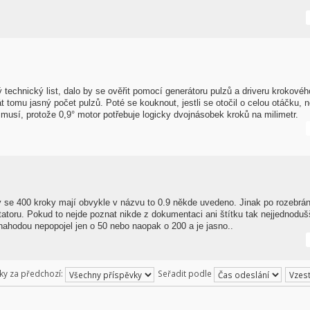
echnický list, dalo by se ověřit pomocí generátoru pulzů a driveru krokovéh
 tomu jasný počet pulzů. Poté se kouknout, jestli se otočil o celou otáčku, 
 musí, protože 0,9° motor potřebuje logicky dvojnásobek kroků na milimetr.
y se 400 kroky mají obvykle v názvu to 0.9 někde uvedeno. Jinak po rozebrán
statoru. Pokud to nejde poznat nikde z dokumentaci ani štítku tak nejjednoduš
 nahodou nepopojel jen o 50 nebo naopak o 200 a je jasno..
ky za předchozí:
Seřadit podle