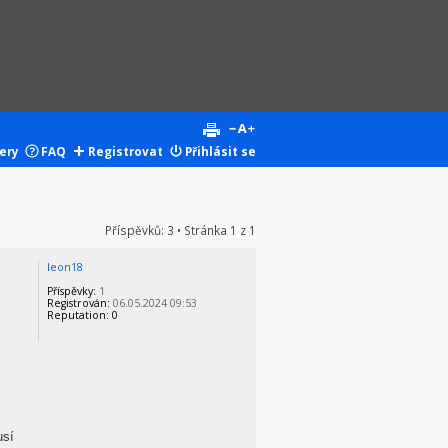
ery
FAQ
Registrovat
Přihlásit se
Příspěvků: 3 • Stránka
1
z
1
leon18
Příspěvky:
1
Registrován:
06.05.2024 09:53
Reputation:
0
usí