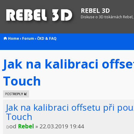
REBEL 3D
Diskuse o 3D tiskárnách Rebel,
Home
‹
Forum
‹
ČKD & FAQ
Jak na kalibraci offse
Touch
Odeslat
odpověď
Jak na kalibraci offsetu při pou
Touch
od
Rebel
» 22.03.2019 19:44