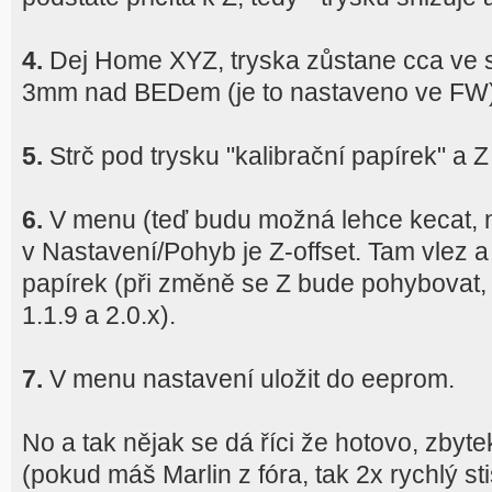
4.
Dej Home XYZ, tryska zůstane cca ve 
3mm nad BEDem (je to nastaveno ve FW
5.
Strč pod trysku "kalibrační papírek" a
6.
V menu (teď budu možná lehce kecat, 
v Nastavení/Pohyb je Z-offset. Tam vlez a
papírek (při změně se Z bude pohybovat,
1.1.9 a 2.0.x).
7.
V menu nastavení uložit do eeprom.
No a tak nějak se dá říci že hotovo, zbytek
(pokud máš Marlin z fóra, tak 2x rychlý st