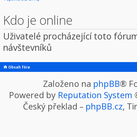
Kdo je online
Uživatelé procházející toto fórum
návštevníků
Obsah fóra
Založeno na
phpBB
® F
Powered by
Reputation System
©
Český překlad –
phpBB.cz
, T