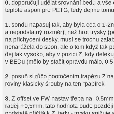
0.
doporučuji udělat srovnání bedu a vše o
teplotě aspoň pro PETG, tedy dejme tom
1.
sondu napasuj tak, aby byla cca o 1-2m
a nepodstatný rozměr), než hrot trysky (
na přichycení desky, musí se trochu zala
nenarážela do spon, ale o tom když tak p
dej tak vysoko, aby v pozici Z, kdy detek
v BEDu (mělo by stačit opravdu málo, 0
2.
posuň si růčo pootočením trapézu Z na
roviny klasicky šrouby na ten "papírek"
3.
Z-offset ve FW nastav třeba na -0.5mm (
raději +0,5mm, tato hodnota bude pozděj
podstatě přičítá k Z, tedy - trysku snižuje