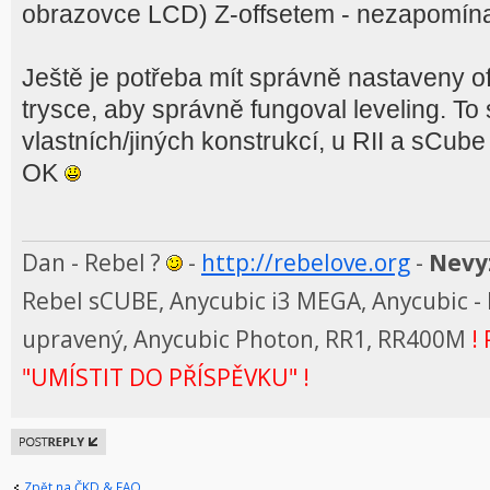
obrazovce LCD) Z-offsetem - nezapomína
Ještě je potřeba mít správně nastaveny of
trysce, aby správně fungoval leveling. To
vlastních/jiných konstrukcí, u RII a sCube
OK
Dan - Rebel ?
-
http://rebelove.org
-
Nevyz
Rebel sCUBE, Anycubic i3 MEGA, Anycubic - 
upravený, Anycubic Photon, RR1, RR400M
! 
"UMÍSTIT DO PŘÍSPĚVKU" !
Odeslat
odpověď
Zpět na ČKD & FAQ