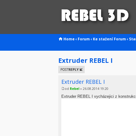
Home
‹
Forum
‹
Ke stažení
Forum
‹
Sta
Extruder REBEL I
Odeslat
odpověď
Extruder REBEL I
od
Rebel
» 26.08.2014 19:20
Extruder REBEL I vycházejici z konstrukc