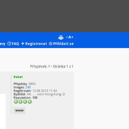
ery
FAQ
Registrovat
Přihlásit se
Příspěvek: 1 • Stránka
1
z
1
Rebel
Příspěvky:
3896
Images:
243
Registrován:
12.08.2013 11:44
Bydliště:
HK.......není Hong Kong :D
Reputation:
108