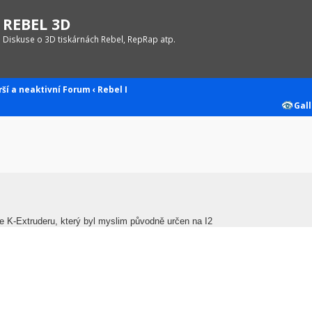
REBEL 3D
Diskuse o 3D tiskárnách Rebel, RepRap atp.
rší a neaktivní
Forum
‹
Rebel I
Gall
e K-Extruderu, který byl myslim původně určen na I2