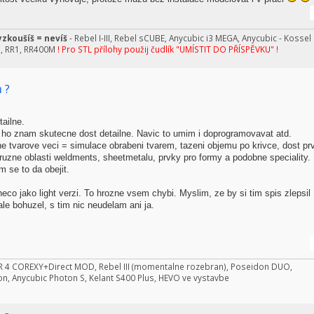
zkoušíš = nevíš
- Rebel I-III, Rebel sCUBE, Anycubic i3 MEGA, Anycubic - Kossel
n, RR1, RR400M
! Pro STL přílohy použij čudlík "UMÍSTIT DO PŘÍSPĚVKU" !
 ?
ailne.
ho znam skutecne dost detailne. Navic to umim i doprogramovavat atd.
 tvarove veci = simulace obrabeni tvarem, tazeni objemu po krivce, dost pr
uzne oblasti weldments, sheetmetalu, prvky pro formy a podobne speciality.
 se to da obejit.
eco jako light verzi. To hrozne vsem chybi. Myslim, ze by si tim spis zlepsil
ale bohuzel, s tim nic neudelam ani ja.
NDER 4 COREXY+Direct MOD, Rebel III (momentalne rozebran), Poseidon DUO,
on, Anycubic Photon S, Kelant S400 Plus, HEVO ve vystavbe