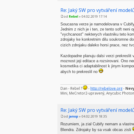
Re: Jaký SW pro vytváření modelů
od
Rebel
» 04.02.2019 17:14
Soucasna verze je namodelovana v Cubify
Jednim z nich je i ten, ze tento soft neni
"vychcanost" nekterych vlastniku teto komer
zdrojaky ke konkretnim dilu soukromne dos
cizich zdrojaku daleko horsi prace, nez t
Kazdopadne planuju dalsi verzi prekreslit
moznost jeji editace a rozsirovani. Ono n
kosmetika ci adaptabilnost k jinym komp
abych to prekreslil no
Dan - Rebel ?
-
http://rebelove.org
-
Nevy
Mini, MeCretor2-upravený, Anycubic Photo
Re: Jaký SW pro vytváření modelů
od
janop
» 04.02.2019 18:35
Rozumiem, ja zial Cubify nemam a vlast
Blendra. Zdrojaky by sa vsak obcas zisli