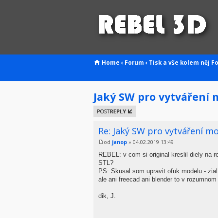
Home
‹
Forum
‹
Tisk a vše kolem něj
F
Jaký SW pro vytváření 
Odeslat
odpověď
Re: Jaký SW pro vytváření mo
od
janop
» 04.02.2019 13:49
REBEL: v com si original kreslil diely na 
STL?
PS: Skusal som upravit ofuk modelu - zial 
ale ani freecad ani blender to v rozumnom c
dik, J.