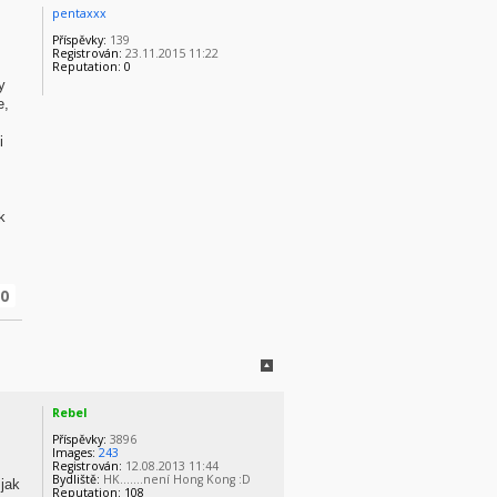
pentaxxx
Příspěvky:
139
Registrován:
23.11.2015 11:22
Reputation:
0
y
e,
i
k
0
Rebel
Příspěvky:
3896
Images:
243
Registrován:
12.08.2013 11:44
Bydliště:
HK.......není Hong Kong :D
 jak
Reputation:
108