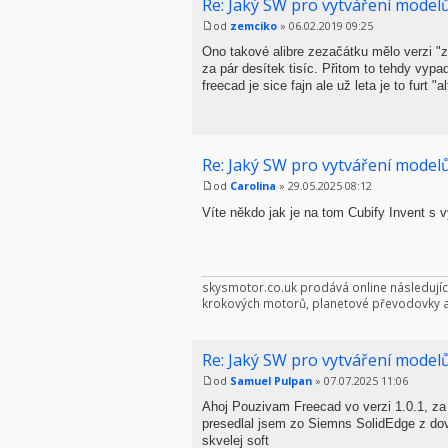
Re: Jaký SW pro vytváření modelů
od
zemciko
» 06.02.2019 09:25
Ono takové alibre zezačátku mělo verzi "za
za pár desítek tisíc. Přitom to tehdy vypad
freecad je sice fajn ale už leta je to furt "a
Re: Jaký SW pro vytváření modelů
od
Carolina
» 29.05.2025 08:12
Víte někdo jak je na tom Cubify Invent s 
skysmotor.co.uk prodává online následujíc
krokových motorů, planetové převodovky a v
Re: Jaký SW pro vytváření modelů
od
Samuel Pulpan
» 07.07.2025 11:06
Ahoj Pouzivam Freecad vo verzi 1.0.1, za
presedlal jsem zo Siemns SolidEdge z dovo
skvelej soft