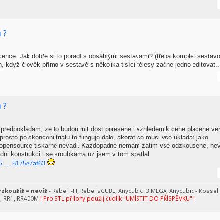
 ?
ence. Jak dobře si to poradí s obsáhlými sestavami? (třeba komplet sestav
, když člověk přímo v sestavě s několika tisíci tělesy začne jedno editovat..
 ?
predpokladam, ze to budou mit dost poresene i vzhledem k cene placene ver
proste po skonceni trialu to funguje dale, akorat se musi vse ukladat jako
k opensource tiskarne nevadi. Kazdopadne nemam zatim vse odzkousene, ne
dni konstrukci i se sroubkama uz jsem v tom spatlal
 ... 5175e7af63
zkoušíš = nevíš
- Rebel I-III, Rebel sCUBE, Anycubic i3 MEGA, Anycubic - Kossel
n, RR1, RR400M
! Pro STL přílohy použij čudlík "UMÍSTIT DO PŘÍSPĚVKU" !