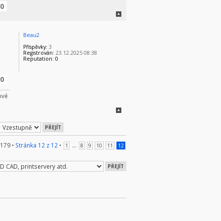
0
Beau2
Příspěvky:
3
Registrován:
23.12.2025 08:38
Reputation:
0
0
ové
 179 •
Stránka
12
z
12
•
...
1
8
9
10
11
12