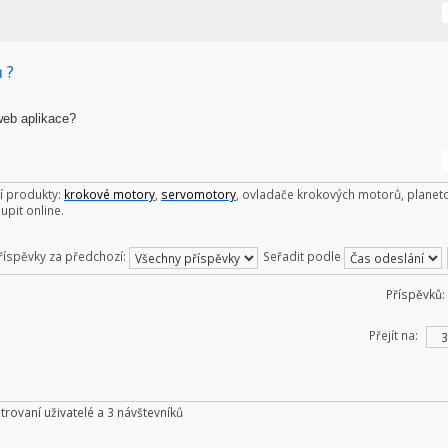
 ?
web aplikace?
í produkty:
krokové motory
,
servomotory
, ovladače krokových motorů, planet
upit online.
říspěvky za předchozí:
Seřadit podle
Příspěvků:
Přejít na:
trovaní uživatelé a 3 návštevníků