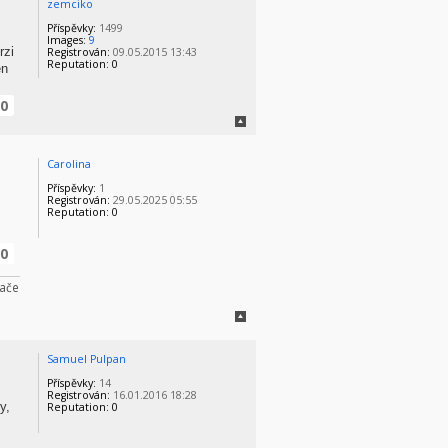
zemciko
Příspěvky:
1499
Images:
9
rzi
Registrován:
09.05.2015 13:43
Reputation:
0
en
0
Carolina
Příspěvky:
1
Registrován:
29.05.2025 05:55
Reputation:
0
0
dače
Samuel Pulpan
Příspěvky:
14
Registrován:
16.01.2016 18:28
y,
Reputation:
0