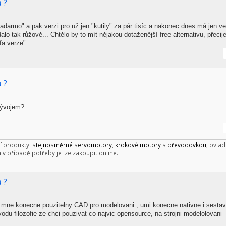
 ?
darmo" a pak verzi pro už jen "kutily" za pár tisíc a nakonec dnes má jen ve
alo tak růžově... Chtělo by to mít nějakou dotaženější free alternativu, přecij
lfa verze".
 ?
vývojem?
í produkty:
stejnosměrné servomotory
,
krokové motory s převodovkou
, ovla
 případě potřeby je lze zakoupit online.
 ?
 mne konecne pouzitelny CAD pro modelovani , umi konecne nativne i sestav
du filozofie ze chci pouzivat co najvic opensource, na strojni modelolovani