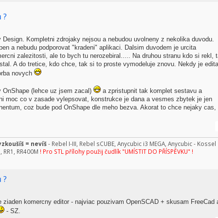
 ?
 Design. Kompletni zdrojaky nejsou a nebudou uvolneny z nekolika duvodu.
 open a nebudu podporovat "kradeni" aplikaci. Dalsim duvodem je urcita
cni zalezitosti, ale to bych tu nerozebiral..... Na druhou stranu kdo si rekl, 
tal. A do tretice, kdo chce, tak si to proste vymodeluje znovu. Nekdy je edit
vorba novych
 v OnShape (lehce uz jsem zacal)
a zpristupnit tak komplet sestavu a
eni moc co v zasade vylepsovat, konstrukce je dana a vesmes zbytek je jen
onentum, coz bude pod OnShape dle meho bezva. Akorat to chce nejaky cas,
zkoušíš = nevíš
- Rebel I-III, Rebel sCUBE, Anycubic i3 MEGA, Anycubic - Kossel
n, RR1, RR400M
! Pro STL přílohy použij čudlík "UMÍSTIT DO PŘÍSPĚVKU" !
 ?
ne ziaden komercny editor - najviac pouzivam OpenSCAD + skusam FreeCad 
- SZ.