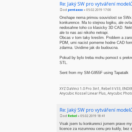
Re: Jaký SW pro vytváření modelů
od
pentaxxx
» 05.02.2019 17:00
Onshape nema primou souvislost se SWx. An
konkurence. Ma to stejnou logiku, ale ovl
nedosahne toho co klasicky 3D CAD. Nekter
ale to nas asi nikoho netrapi.
Obcas v tom taky kreslim. Problem a zarov
PDM, umi nacist pomerne hodne CAD forma
zdarma. Uvidime jak do budoucna.
Pokud by bylo treba mohu pomoct s prekre
STL.
Sent from my SM-G955F using Tapatalk
XYZ DaVinci 1.0 Pro 3in1, Rebel II V33, E
Anycubic Kossel Linear Plus, Anycubic Phot
Re: Jaký SW pro vytváření modelů
od
Rebel
» 05.02.2019 18:41
Vsak jsem tu konkurenci jsmem prave mysle
licence za rozumnou cenu pro kutily, bez 