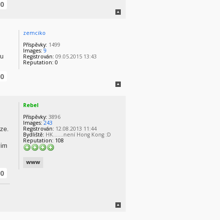
0
zemciko
Příspěvky:
1499
Images:
9
ou
Registrován:
09.05.2015 13:43
Reputation:
0
0
Rebel
Příspěvky:
3896
Images:
243
ze.
Registrován:
12.08.2013 11:44
Bydliště:
HK.......není Hong Kong :D
Reputation:
108
vim
0