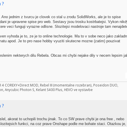
 ?
o jednim z tvurcu je clovek co stal u zrodu SolidWorks, ale je to spise
adani je upravene spise pro web. Sestavy jsou trosku kostrbatejsi. Vykon nikd
e veci funguji vyrazne odlisne. Slozitejsi modelovaci nastroje tam nenajdet
en vyhoda je to, ze je to online technologie. Ma to v sobe neco jako zakladn
tu apod. Je to pro nase hobby vyuziti skutecne mozne (zatim) pouzivat
slenim nekterych dilu Rebela. Obcas mi chybi nejake dily v necem lepsim ja
NDER 4 COREXY+Direct MOD, Rebel III (momentalne rozebran), Poseidon DUO,
on, Anycubic Photon S, Kelant S400 Plus, HEVO ve vystavbe
 ?
l, akorat to uchopili trochu jinak. To co SW prave chybi je ona free , nebo
slozitejsich funkci, na coz prave Onshape podle me bohate staci. Otazkou je,