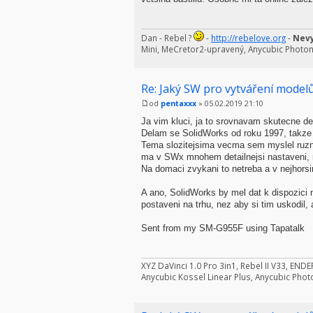
Dan - Rebel ?
-
http://rebelove.org
-
Nevy
Mini, MeCretor2-upravený, Anycubic Photo
Re: Jaký SW pro vytváření modelů
od
pentaxxx
» 05.02.2019 21:10
Ja vim kluci, ja to srovnavam skutecne det
Delam se SolidWorks od roku 1997, takze 
Tema slozitejsima vecma sem myslel ruzne
ma v SWx mnohem detailnejsi nastaveni, r
Na domaci zvykani to netreba a v nejhorsim
A ano, SolidWorks by mel dat k dispozici n
postaveni na trhu, nez aby si tim uskodil, 
Sent from my SM-G955F using Tapatalk
XYZ DaVinci 1.0 Pro 3in1, Rebel II V33, E
Anycubic Kossel Linear Plus, Anycubic Phot