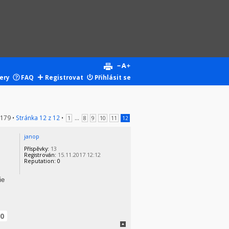
ery
FAQ
Registrovat
Přihlásit se
 179 •
Stránka
12
z
12
•
...
1
8
9
10
11
12
janop
Příspěvky:
13
Registrován:
15.11.2017 12:12
Reputation:
0
ie
0