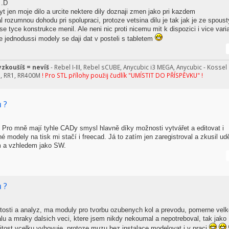
 .D
 jen moje dilo a urcite nektere dily doznaji zmen jako pri kazdem
l rozumnou dohodu pri spolupraci, protoze vetsina dilu je tak jak je ze spoust
 tyce konstrukce menil. Ale neni nic proti nicemu mit k dispozici i vice varia
 jednodussi modely se daji dat v posteli s tabletem
zkoušíš = nevíš
- Rebel I-III, Rebel sCUBE, Anycubic i3 MEGA, Anycubic - Kossel
n, RR1, RR400M
! Pro STL přílohy použij čudlík "UMÍSTIT DO PŘÍSPĚVKU" !
 ?
 Pro mně mají tyhle CADy smysl hlavně díky možnosti vytvářet a editovat i
é modely na tisk mi stačí i freecad. Já to zatím jen zaregistroval a zkusil udě
ím a vzhledem jako SW.
 ?
itosti a analyz, ma moduly pro tvorbu ozubenych kol a prevodu, pomerne vel
u a mraky dalsich veci, ktere jsem nikdy nekoumal a nepotreboval, tak jako
zitost vcelku vyhovuje, protoze muzu bez instalace modelovat i v praci