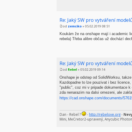
Re: Jaký SW pro vytváření modelů
od
zemciko
» 05.02.2019 08:51
Koukám že na onshape mají i academic lic
rebela) Třeba alibre občas už dochází dech
Re: Jaký SW pro vytváření modelů
od
Rebel
» 05.02.2019 09:14
Onshape je odstep od SolidWorksu, takze 
Kazdopadne to lze pouzivat i bez licence, 
"public", coz mi v pripade dokumentace 
zda nenarazim na dalsi omezeni, ale zakla
https://cad.onshape.com/documents/57615
Dan - Rebel ?
-
http://rebelove.org
-
Nevy
Mini, MeCretor2-upravený, Anycubic Photo