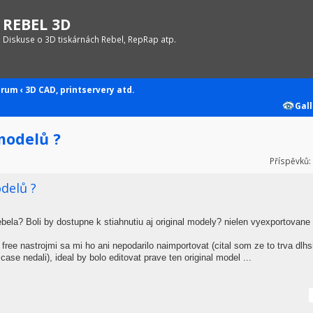
REBEL 3D
Diskuse o 3D tiskárnách Rebel, RepRap atp.
orum
‹
3D CAD, printservery atd.
Gall
modelů ?
Příspěvků:
delů ?
rebela? Boli by dostupne k stiahnutiu aj original modely? nielen vyexportovane
free nastrojmi sa mi ho ani nepodarilo naimportovat (cital som ze to trva dlhs
ase nedali), ideal by bolo editovat prave ten original model ...