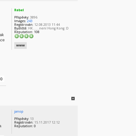
Rebel
Příspěvky:
3896
Images:
243
Registrován:
12.08.2013 11:44
Bydliště:
HK.......není Hong Kong :D
Reputation:
108
tak
ace
0
janop
Příspěvky:
13
Registrován:
15.11.2017 12:12
a
Reputation:
0