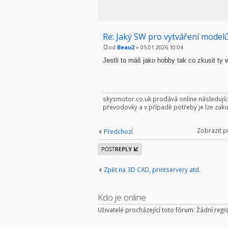
Re: Jaký SW pro vytváření modelů
od
Beau2
» 05.01.2026 10:04
Jestli to máš jako hobby tak co zkusit ty 
skysmotor.co.uk prodává online následujíc
převodovky a v případě potřeby je lze zako
Zobrazit p
Předchozí
Odeslat
odpověď
Zpět na 3D CAD, printservery atd.
Kdo je online
Uživatelé procházející toto fórum: Žádní regis