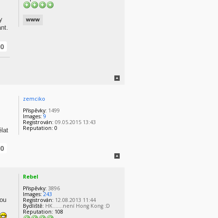
y
nt.
0
zemciko
Příspěvky:
1499
Images:
9
Registrován:
09.05.2015 13:43
Reputation:
0
lat
0
Rebel
Příspěvky:
3896
Images:
243
kou
Registrován:
12.08.2013 11:44
Bydliště:
HK.......není Hong Kong :D
Reputation:
108