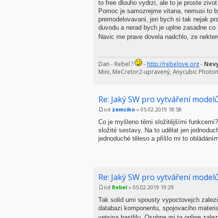
to free dlouho vydrzi, ale to je proste zivot
Pomoc je samozrejme vitana, nemusi to byt
premodelovavani, jen bych si tak nejak pra
duvodu a nerad bych je uplne zasadne co se
Navic me prave dovela nadchlo, ze nektere
Dan - Rebel ?
-
http://rebelove.org
-
Nevy
Mini, MeCretor2-upravený, Anycubic Photo
Re: Jaký SW pro vytváření modelů
od
zemciko
» 05.02.2019 18:58
Co je myšleno těmi složitějšími funkcemi?
složité sestavy, Na to udělat jen jednoduch
jednoduché těleso a přišlo mi to obládán
Re: Jaký SW pro vytváření modelů
od
Rebel
» 05.02.2019 19:29
Tak solid umi spousty vypoctovejch zalez
databazi komponentu, spojovaciho material
vetsina bastlilu. Osobne mi ta online zale