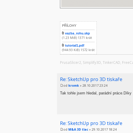
PŘÍLOHY
vazba_rohu.skp
(1.23 MiB) 1371 krát
tutorial1.pdf
(944.93 KiB) 1572 krát
PrusaSlicer2, Simplify3D, TinkerCAD, Free
Re: SketchUp pro 3D tiskaře
od
kromk
» 28.10.2017 23:24
Tak tohle jsem hledal, parádní práce.Díky
Re: SketchUp pro 3D tiskaře
od
M&A 3D tlac
» 29.10.2017 18:24