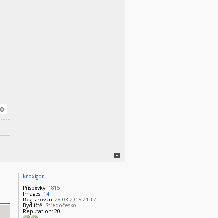
0
kroxigor
Příspěvky:
1815
Images:
14
Registrován:
28.03.2015 21:17
Bydliště:
Středočesko
Reputation:
20