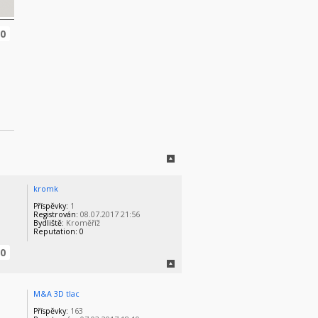
0
kromk
Příspěvky:
1
Registrován:
08.07.2017 21:56
Bydliště:
Kroměříž
Reputation:
0
0
M&A 3D tlac
Příspěvky:
163