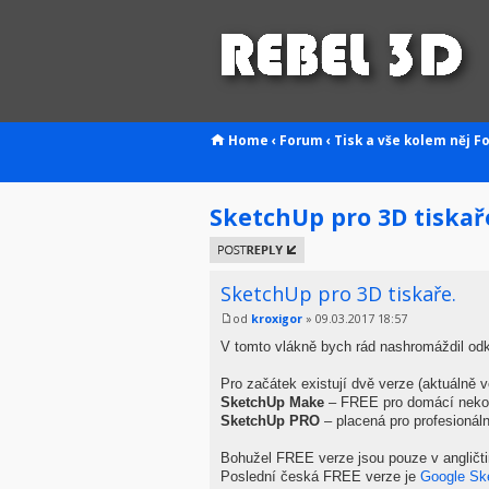
Home
‹
Forum
‹
Tisk a vše kolem něj
F
SketchUp pro 3D tiskař
Odeslat
odpověď
SketchUp pro 3D tiskaře.
od
kroxigor
» 09.03.2017 18:57
V tomto vlákně bych rád nashromáždil odka
Pro začátek existují dvě verze (aktuálně v
SketchUp Make
– FREE pro domácí nekom
SketchUp PRO
– placená pro profesionáln
Bohužel FREE verze jsou pouze v angličtin
Poslední česká FREE verze je
Google Sk