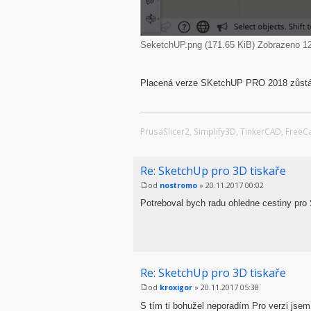
SeketchUP.png (171.65 KiB) Zobrazeno 12
Placená verze SKetchUP PRO 2018 zůstává
PrusaSlicer2, Simplify3D, TinkerCAD, Free
Re: SketchUp pro 3D tiskaře
od
nostromo
» 20.11.2017 00:02
Potreboval bych radu ohledne cestiny p
Re: SketchUp pro 3D tiskaře
od
kroxigor
» 20.11.2017 05:38
S tím ti bohužel neporadím Pro verzi jse