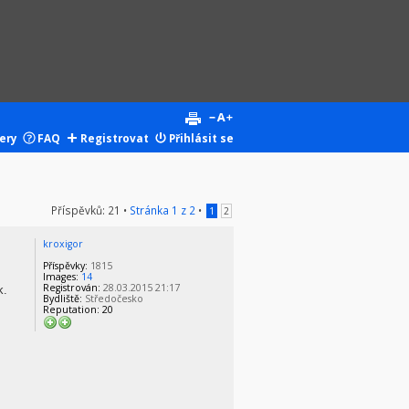
ery
FAQ
Registrovat
Přihlásit se
Příspěvků: 21 •
Stránka
1
z
2
•
1
2
kroxigor
Příspěvky:
1815
Images:
14
Registrován:
28.03.2015 21:17
k.
Bydliště:
Středočesko
Reputation:
20