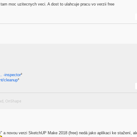
am moc uzitecnych veci. A dost to ulahcuje pracu vo verzii free
. -inspector
²
nt/cleanup
³
Cad, OnShape
ě" a novou verzi SketchUP Make 2018 (free) nedá jako aplikaci ke stažení, al