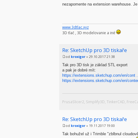
nezapomente na extension warehouse. Je t
www.3dtlac.xyz
3D tlač , 3D modelovanie a iné
Re: SketchUp pro 3D tiskaře
od
kroxigor
» 29.10.2017 21:38
Tak pro 3D tisk je základ STL export
a pak je dobré mít:
https://extensions.sketchup.com/en/cont ..
https://extensions.sketchup.com/en/conte
PrusaSlicer2, Simplify3D, TinkerCAD, Free
Re: SketchUp pro 3D tiskaře
od
kroxigor
» 19.11.2017 19:00
Tak bohužel už i Trimble "zblbnul cloudov