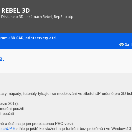
REBEL 3D
Diskuse o 3D tiskárnách Rebel, RepRap atp.
orum
‹
3D CAD, printservery atd.
Gall
e.
zy, nápady, tutoriály týkající se modelování ve SketchUP určené pro 3D tis
erze 2017):
erční použití
í použití
ě a čeština je jen pro placenou PRO verzi.
etchUP 6
stále je ještě ke stažení a je funkční bez problémů i ve Windows10.