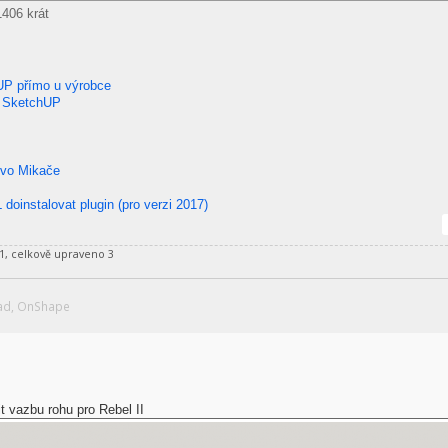
406 krát
hUP přímo u výrobce
zí SketchUP
 Ivo Mikače
 doinstalovat plugin (pro verzi 2017)
1, celkově upraveno 3
Cad, OnShape
it vazbu rohu pro Rebel II