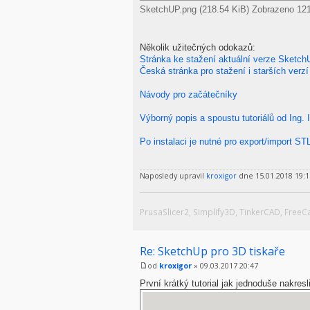
SketchUP.png (218.54 KiB) Zobrazeno 121
Několik užitečných odokazů:
Stránka ke stažení aktuální verze Sketc
Česká stránka pro stažení i starších ver
Návody pro začátečníky
Výborný popis a spoustu tutoriálů od Ing.
Po instalaci je nutné pro export/import STL
Naposledy upravil
kroxigor
dne 15.01.2018 19:1
PrusaSlicer2, Simplify3D, TinkerCAD, Free
Re: SketchUp pro 3D tiskaře
od
kroxigor
» 09.03.2017 20:47
První krátký tutorial jak jednoduše nakresl