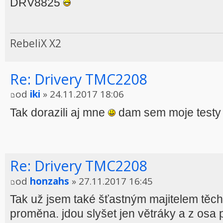
DRV8825
RebeliX X2
Re: Drivery TMC2208
od
iki
» 24.11.2017 18:06
Tak dorazili aj mne
dam sem moje testy
Re: Drivery TMC2208
od
honzahs
» 27.11.2017 16:45
Tak už jsem také šťastným majitelem těch
proměna. jdou slyšet jen větráky a z osa př