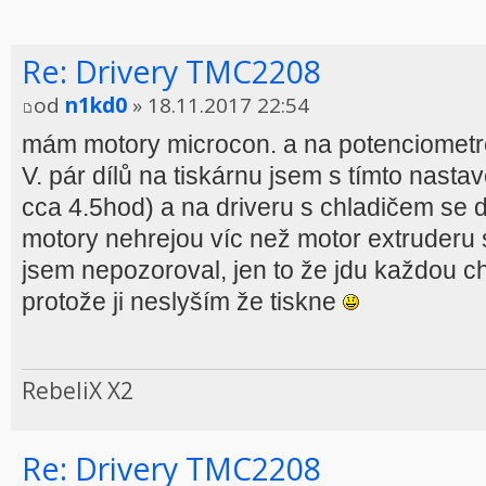
Re: Drivery TMC2208
od
n1kd0
» 18.11.2017 22:54
mám motory microcon. a na potenciomet
V. pár dílů na tiskárnu jsem s tímto nastav
cca 4.5hod) a na driveru s chladičem se dá
motory nehrejou víc než motor extruderu
jsem nepozoroval, jen to že jdu každou chv
protože ji neslyším že tiskne
RebeliX X2
Re: Drivery TMC2208