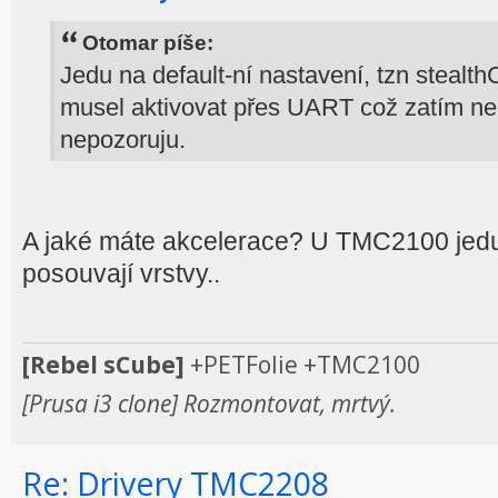
Otomar píše:
Jedu na default-ní nastavení, tzn stealt
musel aktivovat přes UART což zatím ne
nepozoruju.
A jaké máte akcelerace? U TMC2100 jedu
posouvají vrstvy..
[Rebel sCube]
+PETFolie +TMC2100
[Prusa i3 clone] Rozmontovat, mrtvý.
Re: Drivery TMC2208