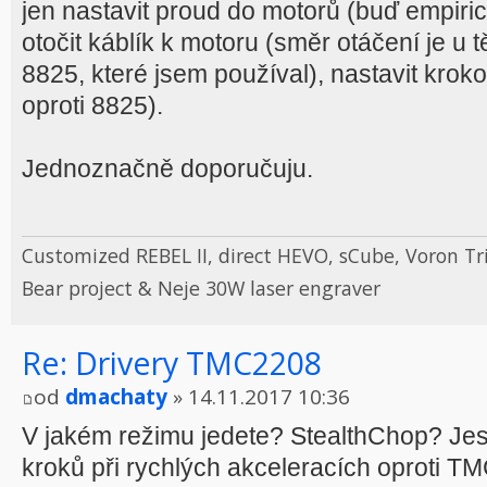
jen nastavit proud do motorů (buď empiri
otočit káblík k motoru (směr otáčení je u 
8825, které jsem používal), nastavit krok
oproti 8825).
Jednoznačně doporučuju.
Customized REBEL II, direct HEVO, sCube, Voron Tr
Bear project & Neje 30W laser engraver
Re: Drivery TMC2208
od
dmachaty
» 14.11.2017 10:36
V jakém režimu jedete? StealthChop? Jestli
kroků při rychlých akceleracích oproti T