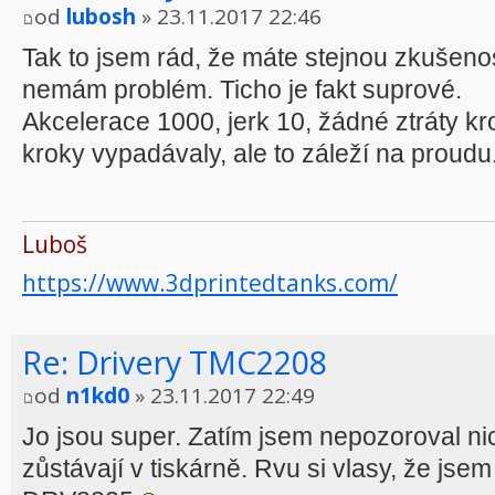
od
lubosh
» 23.11.2017 22:46
Tak to jsem rád, že máte stejnou zkušenost
nemám problém. Ticho je fakt suprové.
Akcelerace 1000, jerk 10, žádné ztráty kr
kroky vypadávaly, ale to záleží na proudu
Luboš
https://www.3dprintedtanks.com/
Re: Drivery TMC2208
od
n1kd0
» 23.11.2017 22:49
Jo jsou super. Zatím jsem nepozoroval ni
zůstávají v tiskárně. Rvu si vlasy, že jsem