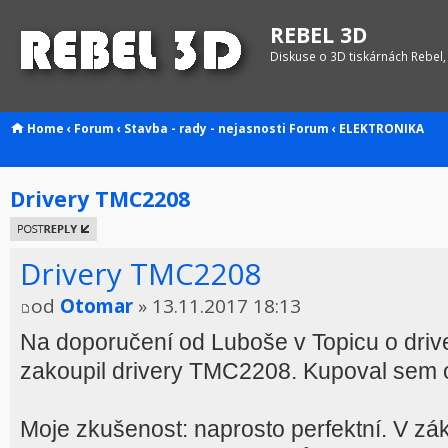
REBEL 3D
Diskuse o 3D tiskárnách Rebel,
Home
‹
Forum
‹
Stavba - rady - nejasnosti
Forum
‹
ELEKTRONIKA
Drivery TMC2208
Odeslat
odpověď
Drivery TMC2208
od
Otomar
» 13.11.2017 18:13
Na doporučení od Luboše v Topicu o dr
zakoupil drivery TMC2208. Kupoval sem
Moje zkušenost: naprosto perfektní. V zákl