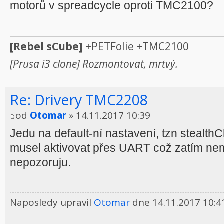
motorů v spreadcycle oproti TMC2100?
[Rebel sCube]
+PETFolie +TMC2100
[Prusa i3 clone] Rozmontovat, mrtvý.
Re: Drivery TMC2208
od
Otomar
» 14.11.2017 10:39
Jedu na default-ní nastavení, tzn stealt
musel aktivovat přes UART což zatím nem
nepozoruju.
Naposledy upravil
Otomar
dne 14.11.2017 10:4