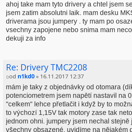
ahoj take mam tyto drivery a chtel jsem se
jsem zatim absolutni laik. mam desku MK
driverama jsou jumpery . ty mam po osazen
vsechny zapojene nebo snima mam neco d
dekuji za info
Re: Drivery TMC2208
od
n1kd0
» 16.11.2017 12:37
mám je taky z objednávky od otomara (dí
potenciometrem jsem napětí nastavil na 0,
"celkem" lehce přetlačit i když by to možn
to výchozí 1,15V tak motory zase tak netop
jednom ohni. jumpery jsem nechal stejně
všechny obsazené. uvidíme na nějakém de