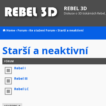
REBEL 3D
Diskuse o 3D tiskárnách Rebel,
Home
‹
Forum
‹
Ke stažení
Forum
‹
Starší a neaktivní
Starší a neaktivní
FÓRUM
Rebel I
Rebel III
Rebel LC
Odeslat nové