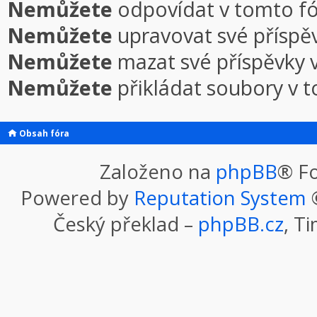
Nemůžete
odpovídat v tomto f
Nemůžete
upravovat své příspě
Nemůžete
mazat své příspěvky 
Nemůžete
přikládat soubory v 
Obsah fóra
Založeno na
phpBB
® F
Powered by
Reputation System
©
Český překlad –
phpBB.cz
, T