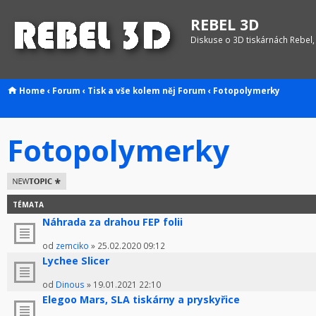
REBEL 3D
Diskuse o 3D tiskárnách Rebel,
Home
‹
Forum
‹
Tisk a vše kolem něj
Forum
‹
Fotopolymerky
Fotopolymerky
Odeslat nové
téma
TÉMATA
Náhrada za drahou FEP folii
od
zemciko
» 25.02.2020 09:12
Lychee Slicer
od
Dinous
» 19.01.2021 22:10
Elegoo Mars, SLA tiskárny a pryskyřice