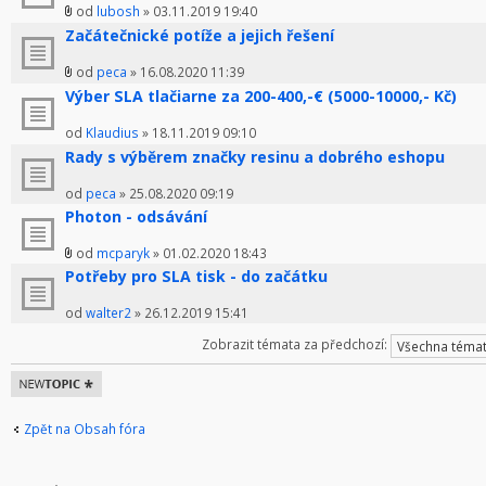
od
lubosh
» 03.11.2019 19:40
Začátečnické potíže a jejich řešení
od
peca
» 16.08.2020 11:39
Výber SLA tlačiarne za 200-400,-€ (5000-10000,- Kč)
od
Klaudius
» 18.11.2019 09:10
Rady s výběrem značky resinu a dobrého eshopu
od
peca
» 25.08.2020 09:19
Photon - odsávání
od
mcparyk
» 01.02.2020 18:43
Potřeby pro SLA tisk - do začátku
od
walter2
» 26.12.2019 15:41
Zobrazit témata za předchozí:
Odeslat nové
téma
Zpět na Obsah fóra