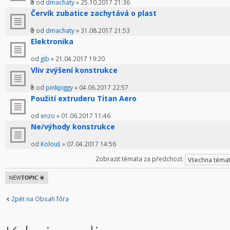
od
dmachaty
» 25.10.2017 21:36
Červík zubatice zachytává o plast
od
dmachaty
» 31.08.2017 21:53
Elektronika
od
gib
» 21.04.2017 19:20
Vliv zvýšení konstrukce
od
pinkpiggy
» 04.06.2017 22:57
Použití extruderu Titan Aero
od
enzo
» 01.06.2017 11:46
Ne/výhody konstrukce
od
Kolouš
» 07.04.2017 14:56
Zobrazit témata za předchozí:
Odeslat nové
téma
Zpět na Obsah fóra