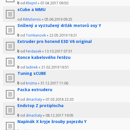
od
Khejml
» 07.04.2017 09:50
sCube a MMU
od
RiMaServis
» 05.06.2019 09:25
Snížený a vyztužený držák motorů osy Y
od
Tomkanovik
» 22.05.2019 19:21
Extruder pro hotend E3D V6 original
od
Ferdasek
» 13.10.2017 07:51
Konce kabelového řetězu
od
ladinek
» 21.02.2019 16:51
Tuning sCUBE
od
krizma
» 31.12.2017 11:06
Packa extruderu
od
dmachaty
» 07.03.2018 22:20
Endstop Z protiplocha
od
dmachaty
» 08.12.2017 19:05
Napínák X kryje šrouby pojezdu Y