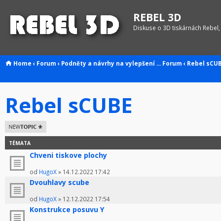
REBEL 3D
Diskuse o 3D tiskárnách Rebel,
Home
‹
Forum
‹
Podněty a návrhy na vylepšení ...
Forum
‹
Rebel sCU
Rebel sCUBE
Odeslat nové
téma
TÉMATA
Chveni tiskove plochy
od
HugoX
» 14.12.2022 17:42
Dvouhlavy scube
od
HugoX
» 12.12.2022 17:54
Konstrukce posuvu Y