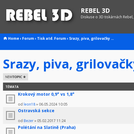
REBEL 3D
Diskuse o 3D tiskárnách Rebel,
Home
‹
Forum
‹
Tisk atd.
Forum
‹
Srazy, piva, grilovačky ...
Srazy, piva, grilovačky
Odeslat nové
téma
TÉMATA
Krokový motor 0,9° vs 1,8°
od
leon18
» 06.05.2024 10:05
Ostravská sekce
od
Bezer
» 05.02.2017 11:24
Polétání na Slatině (Praha)