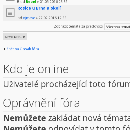
od
Rebel
» 01.05.2016 23:35
Rosice u Brna a okolí
od
djmave
» 27.02.2016 12:33
Zobrazit témata za předchozí:
Odeslat nové
téma
Zpět na Obsah fóra
Kdo je online
Uživatelé procházející toto fóru
Oprávnění fóra
Nemůžete
zakládat nová témata
Nemůžete
odpovídat v tomto f