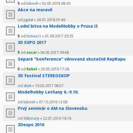
od
lubosh
» 02.05.2018 08:30
Akce na moravě
od
pgdat
» 24.01.2018 01:46
Lodní bitva na ModelHobby o Prusa i3
od
tomasc1
» 01.09.2017 20:25
3D EXPO 2017
od
oscar
» 04.05.2017 09:48
Separé "konference" věnovaná skutečně RepRapu
od
Rebel
» 20.05.2016 17:28
3D festival STEREOSKOP
od
zbek
» 10.02.2017 08:57
Modelhobby Letňany 6.-9.10.
od
lubosh
» 07.10.2016 12:00
Prvý seminár o AM na Slovensku
od
50koruny
» 22.07.2016 16:18
3Dexpo 2016