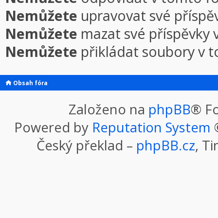
Nemůžete
upravovat své příspě
Nemůžete
mazat své příspěvky 
Nemůžete
přikládat soubory v 
Obsah fóra
Založeno na
phpBB
® F
Powered by
Reputation System
©
Český překlad –
phpBB.cz
, T