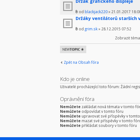
Držák grafického displeje
od
blackjack220
» 21.01.2017 18:0
Držáky ventilátorů starších
od
grim.sk
» 28.12.2015 07:52
Zobrazit téma
Odeslat nové
téma
Zpět na Obsah fóra
Kdo je online
Uživatelé procházející toto fórum: Žádní regis
Oprávnění fóra
Nemůžete
zakládat nová témata v tomto fó
Nemůžete
odpovídat v tomto fóru
Nemůžete
upravovat své příspěvky v tomto
Nemůžete
mazat své příspěvky v tomto fór
Nemůžete
přikládat soubory v tomto fóru