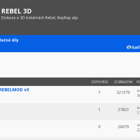
REBEL 3D
Diskuse o 3D tiskárnách Rebel, RepRap atp.
lečné díly
Gall
ODPOVĚDI
ZOBRAZENÍ
P
 REBELMOD v3
o
7
321379
3
o
1
27823
1
1
o
0
26079
2