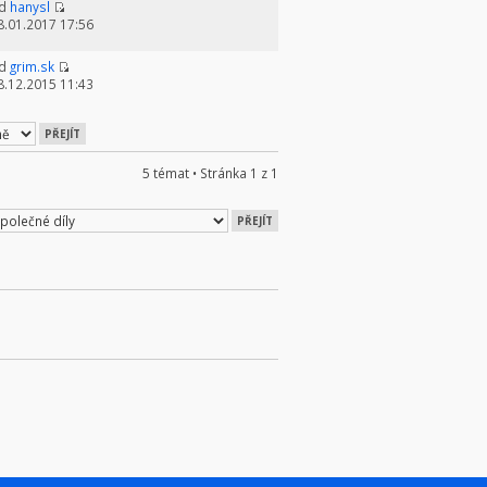
d
hanysl
8.01.2017 17:56
d
grim.sk
8.12.2015 11:43
5 témat • Stránka
1
z
1