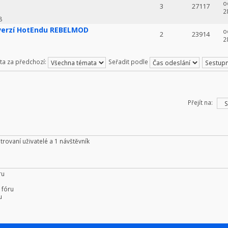
o
3
27117
2
8
 verzí HotEndu REBELMOD
o
2
23914
2
ta za předchozí:
Seřadit podle
Přejít na:
trovaní uživatelé a 1 návštěvník
ru
 fóru
u