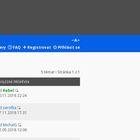
ery
FAQ
Registrovat
Přihlásit se
5 témat • Stránka
1
z
1
OSLEDNÍ PŘÍSPĚVEK
d
Rebel
0.11.2018 22:24
d
zarofka
7.11.2018 17:31
d
MichalG
2.05.2018 12:06