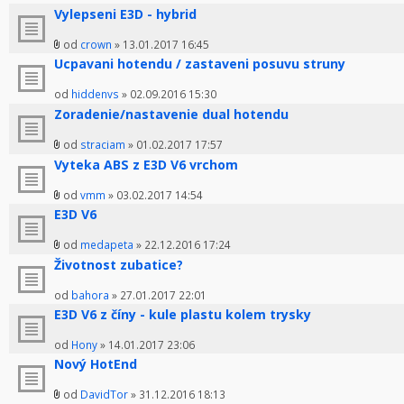
Vylepseni E3D - hybrid
od
crown
» 13.01.2017 16:45
Ucpavani hotendu / zastaveni posuvu struny
od
hiddenvs
» 02.09.2016 15:30
Zoradenie/nastavenie dual hotendu
od
straciam
» 01.02.2017 17:57
Vyteka ABS z E3D V6 vrchom
od
vmm
» 03.02.2017 14:54
E3D V6
od
medapeta
» 22.12.2016 17:24
Životnost zubatice?
od
bahora
» 27.01.2017 22:01
E3D V6 z číny - kule plastu kolem trysky
od
Hony
» 14.01.2017 23:06
Nový HotEnd
od
DavidTor
» 31.12.2016 18:13