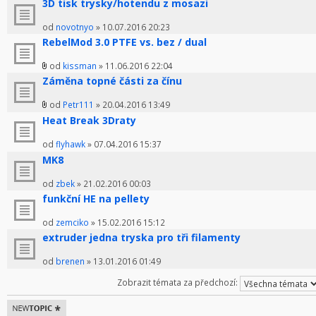
3D tisk trysky/hotendu z mosazi
od
novotnyo
» 10.07.2016 20:23
RebelMod 3.0 PTFE vs. bez / dual
od
kissman
» 11.06.2016 22:04
Záměna topné části za čínu
od
Petr111
» 20.04.2016 13:49
Heat Break 3Draty
od
flyhawk
» 07.04.2016 15:37
MK8
od
zbek
» 21.02.2016 00:03
funkční HE na pellety
od
zemciko
» 15.02.2016 15:12
extruder jedna tryska pro tři filamenty
od
brenen
» 13.01.2016 01:49
Zobrazit témata za předchozí:
Odeslat nové