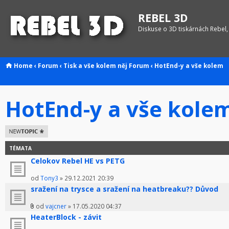
REBEL 3D
Diskuse o 3D tiskárnách Rebel,
Home
‹
Forum
‹
Tisk a vše kolem něj
Forum
‹
HotEnd-y a vše kolem
HotEnd-y a vše kole
Odeslat nové
téma
TÉMATA
Celokov Rebel HE vs PETG
od
Tony3
» 29.12.2021 20:39
sražení na trysce a sražení na heatbreaku?? Důvod
od
vajcner
» 17.05.2020 04:37
HeaterBlock - závit