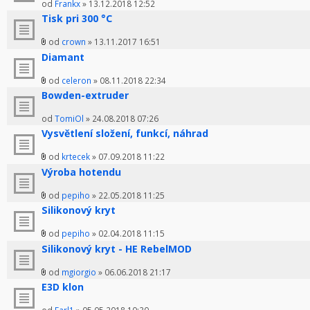
od
Frankx
» 13.12.2018 12:52
Tisk pri 300 °C
od
crown
» 13.11.2017 16:51
Diamant
od
celeron
» 08.11.2018 22:34
Bowden-extruder
od
TomiOl
» 24.08.2018 07:26
Vysvětlení složení, funkcí, náhrad
od
krtecek
» 07.09.2018 11:22
Výroba hotendu
od
pepiho
» 22.05.2018 11:25
Silikonový kryt
od
pepiho
» 02.04.2018 11:15
Silikonový kryt - HE RebelMOD
od
mgiorgio
» 06.06.2018 21:17
E3D klon