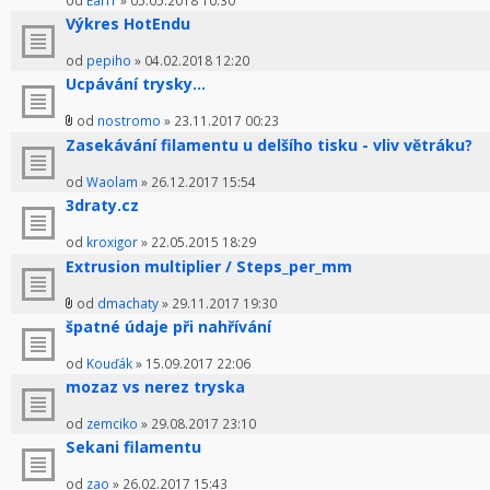
od
Earl1
» 05.05.2018 10:30
Výkres HotEndu
od
pepiho
» 04.02.2018 12:20
Ucpávání trysky...
od
nostromo
» 23.11.2017 00:23
Zasekávání filamentu u delšího tisku - vliv větráku?
od
Waolam
» 26.12.2017 15:54
3draty.cz
od
kroxigor
» 22.05.2015 18:29
Extrusion multiplier / Steps_per_mm
od
dmachaty
» 29.11.2017 19:30
špatné údaje při nahřívání
od
Kouďák
» 15.09.2017 22:06
mozaz vs nerez tryska
od
zemciko
» 29.08.2017 23:10
Sekani filamentu
od
zao
» 26.02.2017 15:43