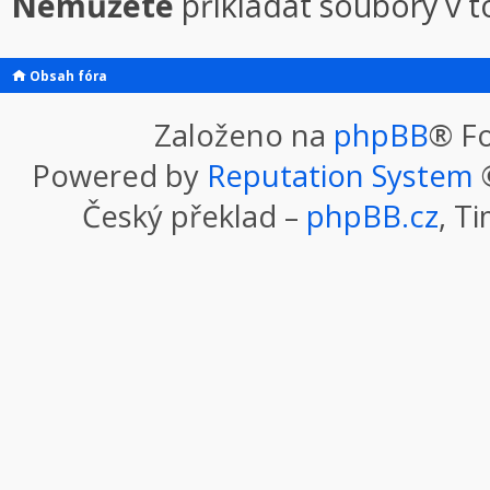
Nemůžete
přikládat soubory v 
Obsah fóra
Založeno na
phpBB
® F
Powered by
Reputation System
©
Český překlad –
phpBB.cz
, T