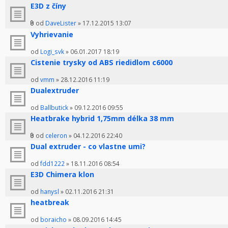
E3D z číny
od
DaveLister
» 17.12.2015 13:07
Vyhrievanie
od
Logi_svk
» 06.01.2017 18:19
Cistenie trysky od ABS riedidlom c6000
od
vmm
» 28.12.2016 11:19
Dualextruder
od
Ballbutick
» 09.12.2016 09:55
Heatbrake hybrid 1,75mm délka 38 mm
od
celeron
» 04.12.2016 22:40
Dual extruder - co vlastne umi?
od
fdd1222
» 18.11.2016 08:54
E3D Chimera klon
od
hanysl
» 02.11.2016 21:31
heatbreak
od
boraicho
» 08.09.2016 14:45