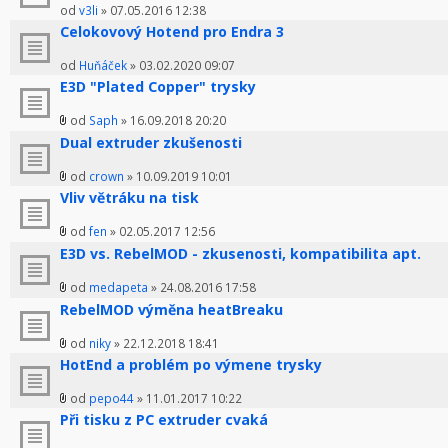
od
v3li
» 07.05.2016 12:38
Celokovový Hotend pro Endra 3
od
Huňáček
» 03.02.2020 09:07
E3D "Plated Copper" trysky
od
Saph
» 16.09.2018 20:20
Dual extruder zkušenosti
od
crown
» 10.09.2019 10:01
Vliv větráku na tisk
od
fen
» 02.05.2017 12:56
E3D vs. RebelMOD - zkusenosti, kompatibilita apt.
od
medapeta
» 24.08.2016 17:58
RebelMOD výměna heatBreaku
od
niky
» 22.12.2018 18:41
HotEnd a problém po výmene trysky
od
pepo44
» 11.01.2017 10:22
Při tisku z PC extruder cvaká