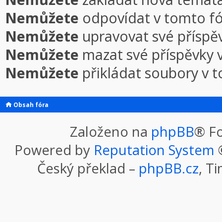
Nemůžete
odpovídat v tomto f
Nemůžete
upravovat své příspě
Nemůžete
mazat své příspěvky 
Nemůžete
přikládat soubory v 
Obsah fóra
Založeno na
phpBB
® F
Powered by
Reputation System
©
Český překlad –
phpBB.cz
, T