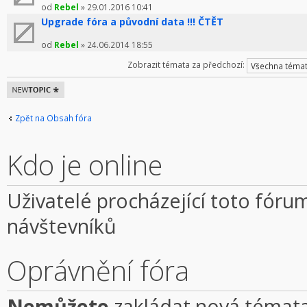
od
Rebel
» 29.01.2016 10:41
Upgrade fóra a původní data !!! ČTĚT
od
Rebel
» 24.06.2014 18:55
Zobrazit témata za předchozí:
Odeslat nové
téma
Zpět na Obsah fóra
Kdo je online
Uživatelé procházející toto fórum
návštevníků
Oprávnění fóra
Nemůžete
zakládat nová témata