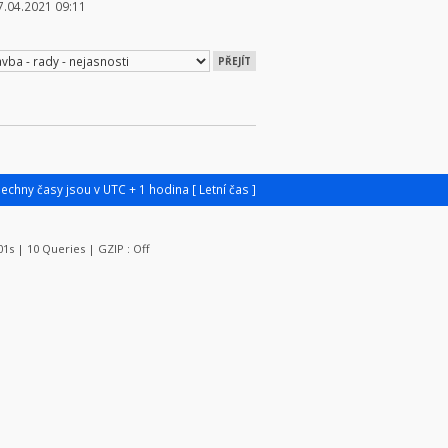
7.04.2021 09:11
šechny časy jsou v UTC + 1 hodina [ Letní čas ]
101s | 10 Queries | GZIP : Off