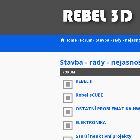
Home
‹
Forum
‹
Stavba - rady - nejasn
Stavba - rady - nejasno
FÓRUM
REBEL II
Rebel sCUBE
OSTATNÍ PROBLEMATIKA H
ELEKTRONIKA
Starší neaktivní projekty