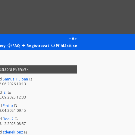
ery
FAQ
Registrovat
Přihlásit se
OSLEDNÍ PŘÍSPĚVEK
d
Samuel Pulpan
8.06.2026 10:13
d
lsl
6.09.2025 12:33
d
Emilio
8.04.2024 09:45
d
Beau2
3.12.2025 08:57
d
zdenek_onz