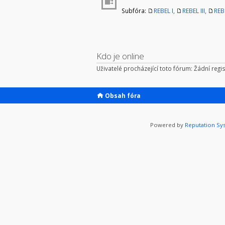
Subfóra:
REBEL I
,
REBEL III
,
REB
Kdo je online
Uživatelé procházející toto fórum: Žádní regis
Obsah fóra
Powered by
Reputation Sy