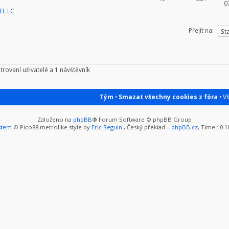
0
EL LC
Přejít na:
trovaní uživatelé a 1 návštěvník
Tým
•
Smazat všechny cookies z fóra
• V
Založeno na
phpBB
® Forum Software © phpBB Group
stem
© Pico88 metrolike style by
Eric Seguin
, Český překlad –
phpBB.cz
, Time : 0.