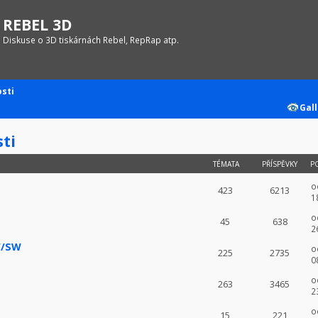
REBEL 3D
Diskuse o 3D tiskárnách Rebel, RepRap atp.
osti
Gall
sti
TÉMATA
PŘÍSPĚVKY
P
o
423
6213
1
o
45
638
2
W/SW
o
225
2735
0
o
263
3465
2
o
15
221