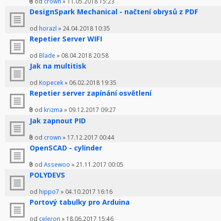
od
crown
» 11.05.2018 15:23
DesignSpark Mechanical - načtení obrysů z PDF
od
horazl
» 24.04.2018 10:35
Repetier Server WIFI
od
Blade
» 08.04.2018 20:58
Jak na multitisk
od
Kopecek
» 06.02.2018 19:35
Repetier server zapínání osvětlení
od
krizma
» 09.12.2017 09:27
Jak zapnout PID
od
crown
» 17.12.2017 00:44
OpenSCAD - cylinder
od
Assewoo
» 21.11.2017 00:05
POLYDEVS
od
hippo7
» 04.10.2017 16:16
Portový tabulky pro Arduina
od
celeron
» 18.06.2017 15:46