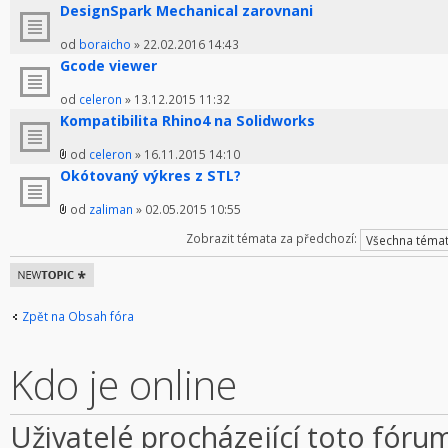
DesignSpark Mechanical zarovnani
od
boraicho
» 22.02.2016 14:43
Gcode viewer
od
celeron
» 13.12.2015 11:32
Kompatibilita Rhino4 na Solidworks
od
celeron
» 16.11.2015 14:10
Okótovaný výkres z STL?
od
zaliman
» 02.05.2015 10:55
Zobrazit témata za předchozí:
Odeslat nové
téma
Zpět na Obsah fóra
Kdo je online
Uživatelé procházející toto fóru