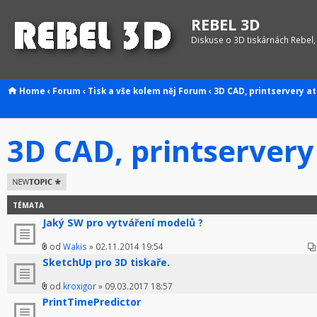
REBEL 3D
Diskuse o 3D tiskárnách Rebel,
Home
‹
Forum
‹
Tisk a vše kolem něj
Forum
‹
3D CAD, printservery at
3D CAD, printservery
Odeslat nové
téma
TÉMATA
Jaký SW pro vytváření modelů ?
od
Wakis
» 02.11.2014 19:54
SketchUp pro 3D tiskaře.
od
kroxigor
» 09.03.2017 18:57
PrintTimePredictor