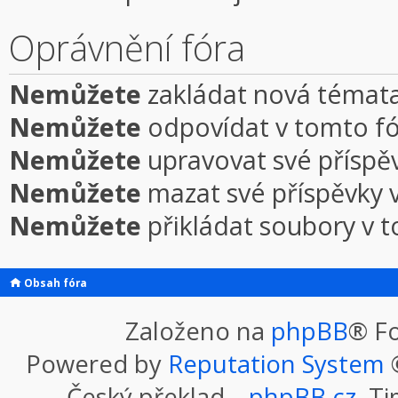
Oprávnění fóra
Nemůžete
zakládat nová témata
Nemůžete
odpovídat v tomto f
Nemůžete
upravovat své příspě
Nemůžete
mazat své příspěvky 
Nemůžete
přikládat soubory v 
Obsah fóra
Založeno na
phpBB
® F
Powered by
Reputation System
©
Český překlad –
phpBB.cz
, T