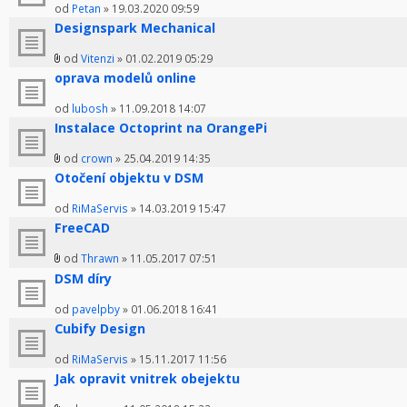
od
Petan
» 19.03.2020 09:59
Designspark Mechanical
od
Vitenzi
» 01.02.2019 05:29
oprava modelů online
od
lubosh
» 11.09.2018 14:07
Instalace Octoprint na OrangePi
od
crown
» 25.04.2019 14:35
Otočení objektu v DSM
od
RiMaServis
» 14.03.2019 15:47
FreeCAD
od
Thrawn
» 11.05.2017 07:51
DSM díry
od
pavelpby
» 01.06.2018 16:41
Cubify Design
od
RiMaServis
» 15.11.2017 11:56
Jak opravit vnitrek obejektu