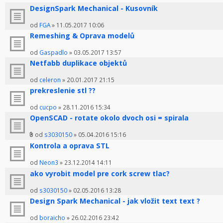
DesignSpark Mechanical - Kusovník
od
FGA
» 11.05.2017 10:06
Remeshing & Oprava modelů
od
Gaspadlo
» 03.05.2017 13:57
Netfabb duplikace objektů
od
celeron
» 20.01.2017 21:15
prekreslenie stl ??
od
cucpo
» 28.11.2016 15:34
OpenSCAD - rotate okolo dvoch osi = spirala
od
s3030150
» 05.04.2016 15:16
Kontrola a oprava STL
od
Neon3
» 23.12.2014 14:11
ako vyrobit model pre cork screw tlac?
od
s3030150
» 02.05.2016 13:28
Design Spark Mechanical - jak vložit text text ?
od
boraicho
» 26.02.2016 23:42