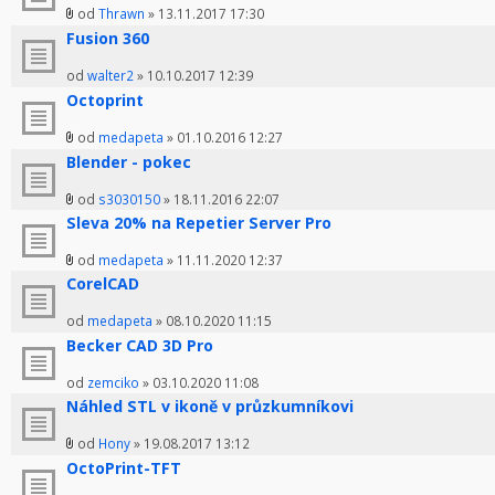
od
Thrawn
» 13.11.2017 17:30
Fusion 360
od
walter2
» 10.10.2017 12:39
Octoprint
od
medapeta
» 01.10.2016 12:27
Blender - pokec
od
s3030150
» 18.11.2016 22:07
Sleva 20% na Repetier Server Pro
od
medapeta
» 11.11.2020 12:37
CorelCAD
od
medapeta
» 08.10.2020 11:15
Becker CAD 3D Pro
od
zemciko
» 03.10.2020 11:08
Náhled STL v ikoně v průzkumníkovi
od
Hony
» 19.08.2017 13:12
OctoPrint-TFT