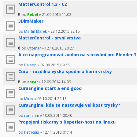
MatterControl 1.3 - CZ
od
Rebel
» 21.09.2015 11:02
3DimMaker
od
Martin Marek
» 23.12.2015 22:15
MatterControl - první vrstva
od
Otomar
» 12.10.2015 20:27
A co naprogramovat addon na slicování pro Blender 3
od
Baisop
» 07.08.2015 09:55
Cura - rozdilna vyska spodni a horni vrstvy
od
oscar
» 12.09.2014 14:09
CuraEngine start a end gcod
od
Mirec
» 05.10.2014 22:13
CuraEngine, kde se nastavuje velikost trysky?
od
romanm
» 10.08.2014 00:40
Propojeni tiskarny s Repetier-host na linuxu
od
Petricius
» 12.11.2013 01:14