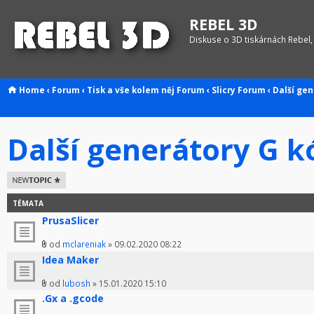
REBEL 3D
Diskuse o 3D tiskárnách Rebel,
Home
‹
Forum
‹
Tisk a vše kolem něj
Forum
‹
Slicry
Forum
‹
Další ge
Další generátory G 
Odeslat nové
téma
TÉMATA
PrusaSlicer
od
mclareniak
» 09.02.2020 08:22
Idea Maker
od
lubosh
» 15.01.2020 15:10
.Gx a .gcode