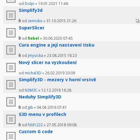
od
Dolpi
» 19.01.2021 11:46
Simplify3d
od
zemciko
» 31.10.2015 21:26
SuperSlicer
od
Rebel
» 30.06.2020 07:45
Cura engine a její nastavení tisku
od
jmysicka
» 23.08.2015 18:23
Nový slicer na vyzkoušení
od
michal3D
» 26.02.2019 20:09
Simplify3D - mezery v horní vrstvě
od
N3M3C
» 12.12.2018 16:28
Neduhy Simplify3D
od
gib
» 04.04.2016 07:41
S3D menu v profilech
od
fdd1222
» 27.05.2018 09:08
Custom G code