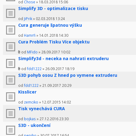
od
Chose
» 18.03.2018 15:06
Simplify 3D - optimalizace tisku
od
JiPrik
» 02.03.2018 13:24
Cura generuje špatnou výšku
od
Hamrfi
» 14.01.2018 14:30
Cura Problém Tisku Více objektu
od
MFido
» 28.09.2017 10:02
Simplify3d - neceka na nahrati extruderu
od
fdd1222
» 26.09.2017 18:19
S3D pohyb osou Z hned po vymene extruderu
od
fdd1222
» 21.09.2017 20:29
Kisslicer
od
zemciko
» 12.07.2015 14:02
Tisk vynechává CURA
od
bojkas
» 27.12.2016 23:30
S3D - ukončení
od
pepiho
» 30.07.2017 16:54