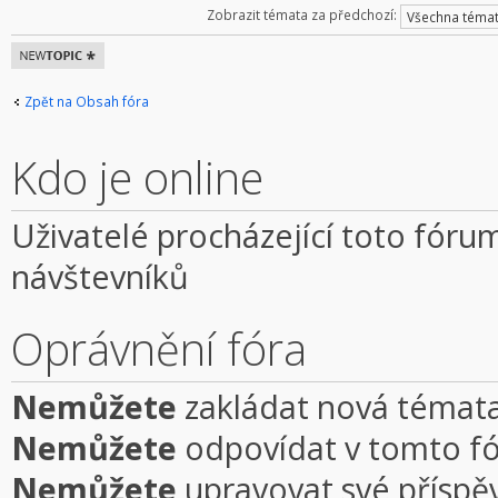
Zobrazit témata za předchozí:
Odeslat nové
téma
Zpět na Obsah fóra
Kdo je online
Uživatelé procházející toto fórum
návštevníků
Oprávnění fóra
Nemůžete
zakládat nová témata
Nemůžete
odpovídat v tomto f
Nemůžete
upravovat své příspě