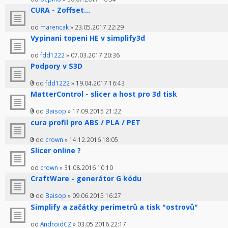
CURA - Zoffset...
od
marencak
» 23.05.2017 22:29
Vypinani topeni HE v simplify3d
od
fdd1222
» 07.03.2017 20:36
Podpory v S3D
od
fdd1222
» 19.04.2017 16:43
MatterControl - slicer a host pro 3d tisk
od
Baisop
» 17.09.2015 21:22
cura profil pro ABS / PLA / PET
od
crown
» 14.12.2016 18:05
Slicer online ?
od
crown
» 31.08.2016 10:10
CraftWare - generátor G kódu
od
Baisop
» 09.06.2015 16:27
Simplify a začátky perimetrů a tisk "ostrovů"
od
AndroidCZ
» 03.05.2016 22:17