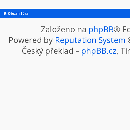
Obsah fóra
Založeno na
phpBB
® F
Powered by
Reputation System
©
Český překlad –
phpBB.cz
, T