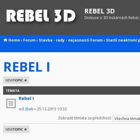
REBEL 3D
Diskuse o 3D tiskárnách Rebel,
Home
‹
Forum
‹
Stavba - rady - nejasnosti
Forum
‹
Starší neaktivní 
REBEL I
Odeslat nové
téma
TÉMATA
Rebel I
od
zbek
» 25.12.2015 10:32
Zobrazit témata za předchozí:
Odeslat nové
téma