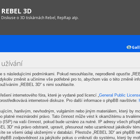
REBEL 3D
Diskuse o 3D tiskárnách Rebel, RepRap atp.
Gall
 užívání
 s následujícími podmínkami. Pokud nesouhlasíte, neprodleně opusťte „REBE
kdykoliv změnit a učiníme vše potřebné pro to, abychom vás o této změně inf
oužíváním „REBEL 3D“ s nimi souhlasíte.
ešení internetového fóra, které je vydané pod licencí „
General Public Licens
prostředkovává internetové diskuze. Pro další informace o phpBB navštivte:
šujícím, hanlivým, nevhodným, vulgárním nebo jiným materiálem, který by mo
o platné mezinárodní právo. Tato činnost může vést k okamžitému a trvalém
b (ISP) na vaši činnost, pokud bude uznáno za nutné. IP adresy všech příspě
EBEL 3D“ má právo odstranit, upravit, přesunout nebo uzamknout jakékoliv té
síte se všemi údaji uloženými v databázi. Přestože „REBEL 3D“ ani phpBB nep
hpBB zodpovědnost za jakýkoliv pokus o vniknutí do systému, který by mohl