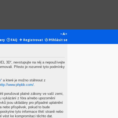
ery
FAQ
Registrovat
Přihlásit se
L 3D“, nevstupujte na něj a nepoužívejte
ormovali. Přesto je rozumné tyto podmínky
e
“ a které je možno stáhnout z
http://www.phpbb.com/
.
hl porušovat platné zákony ve vaší zemi,
u vykázání z fóra a/nebo upozornění
vků jsou ukládány pro případné uplatnění
ma nebo příspěvek, pokud to bude
oskytne tyto informace třetí straně nebo
 vést ke kompromitaci těchto dat.