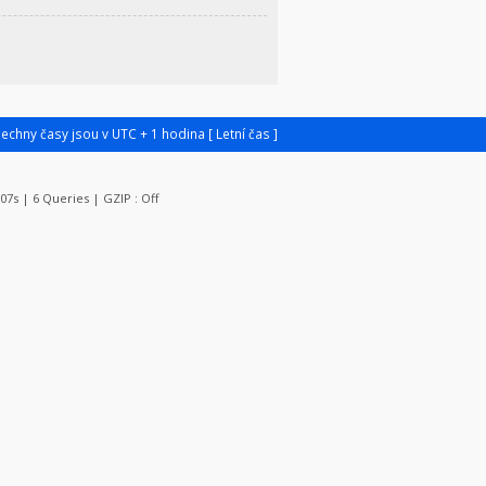
šechny časy jsou v UTC + 1 hodina [ Letní čas ]
107s | 6 Queries | GZIP : Off