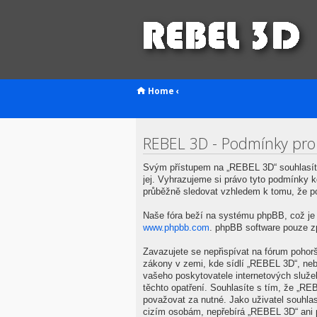
Home
‹
REBEL 3D - Podmínky pro
Svým přístupem na „REBEL 3D“ souhlasíte
jej. Vyhrazujeme si právo tyto podmínky 
průběžně sledovat vzhledem k tomu, že p
Naše fóra beží na systému phpBB, což je ř
www.phpbb.com
. phpBB software pouze z
Zavazujete se nepřispívat na fórum pohor
zákony v zemi, kde sídlí „REBEL 3D“, neb
vašeho poskytovatele internetových služe
těchto opatření. Souhlasíte s tím, že „R
považovat za nutné. Jako uživatel souhla
cizím osobám, nepřebírá „REBEL 3D“ ani p