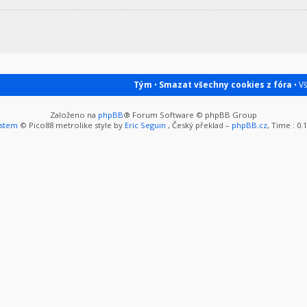
Tým
•
Smazat všechny cookies z fóra
• V
Založeno na
phpBB
® Forum Software © phpBB Group
ystem
© Pico88 metrolike style by
Eric Seguin
, Český překlad –
phpBB.cz
, Time : 0.