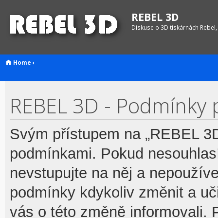
REBEL 3D
Diskuse o 3D tiskárnách Rebel,
Home
‹
REBEL 3D - Podmínky p
Svým přístupem na „REBEL 3D“
podmínkami. Pokud nesouhlasí
nevstupujte na něj a nepoužívej
podmínky kdykoliv změnit a uč
vás o této změně informovali.