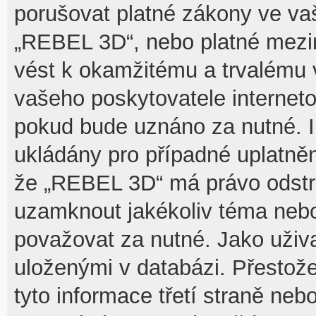
porušovat platné zákony ve vaš
„REBEL 3D“, nebo platné mezin
vést k okamžitému a trvalému 
vašeho poskytovatele interneto
pokud bude uznáno za nutné. I
ukládány pro případné uplatnění
že „REBEL 3D“ má právo odstra
uzamknout jakékoliv téma nebo
považovat za nutné. Jako uživa
uloženými v databázi. Přesto
tyto informace třetí straně n