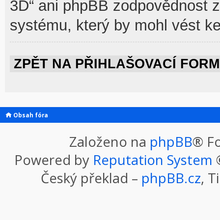
3D“ ani phpBB zodpovědnost za
systému, který by mohl vést ke
ZPĚT NA PŘIHLAŠOVACÍ FOR
Obsah fóra
Založeno na
phpBB
® F
Powered by
Reputation System
©
Český překlad –
phpBB.cz
, T