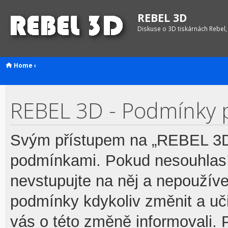
REBEL 3D
Diskuse o 3D tiskárnách Rebel,
Home
‹
REBEL 3D - Podmínky p
Svým přístupem na „REBEL 3D“
podmínkami. Pokud nesouhlasí
nevstupujte na něj a nepoužívej
podmínky kdykoliv změnit a uč
vás o této změně informovali.