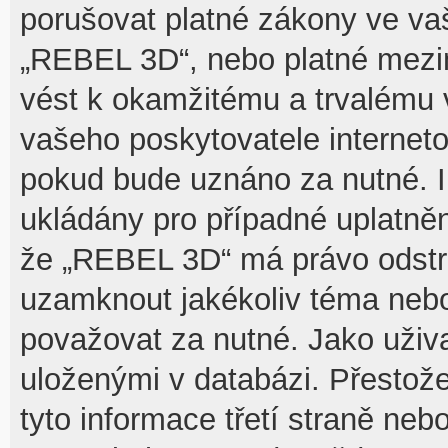
porušovat platné zákony ve vaš
„REBEL 3D“, nebo platné mezin
vést k okamžitému a trvalému 
vašeho poskytovatele interneto
pokud bude uznáno za nutné. I
ukládány pro případné uplatnění
že „REBEL 3D“ má právo odstra
uzamknout jakékoliv téma nebo
považovat za nutné. Jako uživa
uloženými v databázi. Přesto
tyto informace třetí straně n