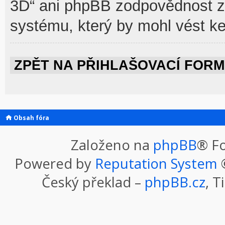
3D“ ani phpBB zodpovědnost za
systému, který by mohl vést ke
ZPĚT NA PŘIHLAŠOVACÍ FOR
Obsah fóra
Založeno na
phpBB
® F
Powered by
Reputation System
©
Český překlad –
phpBB.cz
, T