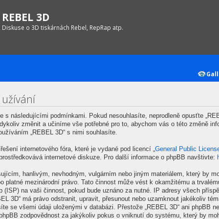
REBEL 3D
Diskuse o 3D tiskárnách Rebel, RepRap atp.
Gall
 užívání
 s následujícími podmínkami. Pokud nesouhlasíte, neprodleně opusťte „REBE
kdykoliv změnit a učiníme vše potřebné pro to, abychom vás o této změně inf
oužíváním „REBEL 3D“ s nimi souhlasíte.
ešení internetového fóra, které je vydané pod licencí „
General Public Licens
prostředkovává internetové diskuze. Pro další informace o phpBB navštivte:
šujícím, hanlivým, nevhodným, vulgárním nebo jiným materiálem, který by mo
o platné mezinárodní právo. Tato činnost může vést k okamžitému a trvalém
b (ISP) na vaši činnost, pokud bude uznáno za nutné. IP adresy všech příspě
EBEL 3D“ má právo odstranit, upravit, přesunout nebo uzamknout jakékoliv té
síte se všemi údaji uloženými v databázi. Přestože „REBEL 3D“ ani phpBB nep
hpBB zodpovědnost za jakýkoliv pokus o vniknutí do systému, který by mohl