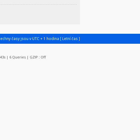
šechny časy jsou v UTC + 1 hodina [ Letní čas ]
143s | 6 Queries | GZIP : Off