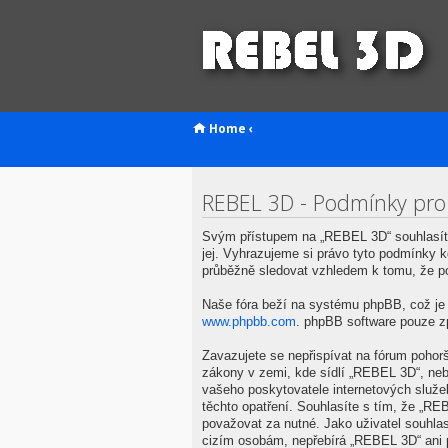
Home
‹
REBEL 3D - Podmínky pro
Svým přístupem na „REBEL 3D“ souhlasíte
jej. Vyhrazujeme si právo tyto podmínky 
průběžně sledovat vzhledem k tomu, že p
Naše fóra beží na systému phpBB, což je ř
www.phpbb.com
. phpBB software pouze z
Zavazujete se nepřispívat na fórum pohor
zákony v zemi, kde sídlí „REBEL 3D“, neb
vašeho poskytovatele internetových služe
těchto opatření. Souhlasíte s tím, že „R
považovat za nutné. Jako uživatel souhla
cizím osobám, nepřebírá „REBEL 3D“ ani p