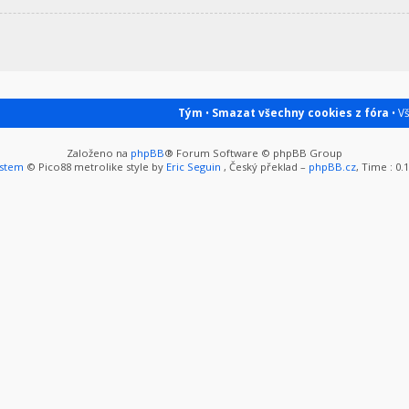
Tým
•
Smazat všechny cookies z fóra
• V
Založeno na
phpBB
® Forum Software © phpBB Group
ystem
© Pico88 metrolike style by
Eric Seguin
, Český překlad –
phpBB.cz
, Time : 0.