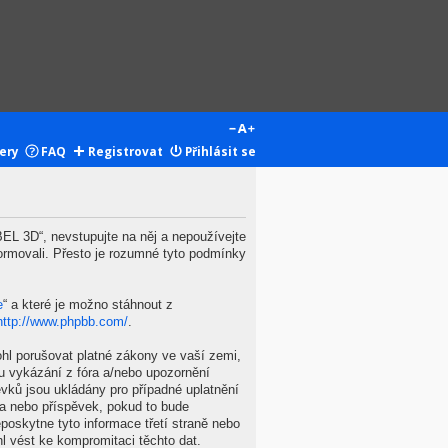
ery
FAQ
Registrovat
Přihlásit se
L 3D“, nevstupujte na něj a nepoužívejte
ormovali. Přesto je rozumné tyto podmínky
e
“ a které je možno stáhnout z
http://www.phpbb.com/
.
hl porušovat platné zákony ve vaší zemi,
u vykázání z fóra a/nebo upozornění
vků jsou ukládány pro případné uplatnění
ma nebo příspěvek, pokud to bude
oskytne tyto informace třetí straně nebo
 vést ke kompromitaci těchto dat.