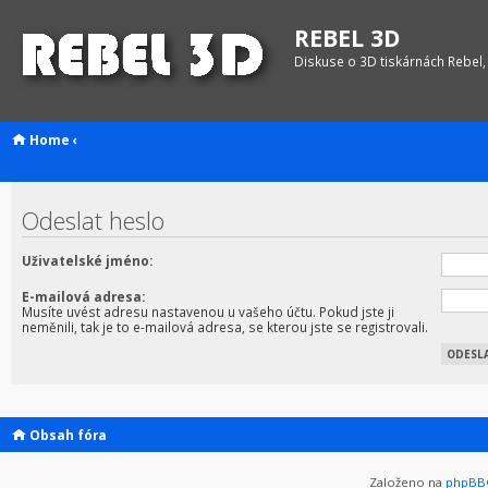
REBEL 3D
Diskuse o 3D tiskárnách Rebel,
Home
‹
Odeslat heslo
Uživatelské jméno:
E-mailová adresa:
Musíte uvést adresu nastavenou u vašeho účtu. Pokud jste ji
neměnili, tak je to e-mailová adresa, se kterou jste se registrovali.
Obsah fóra
Založeno na
phpBB