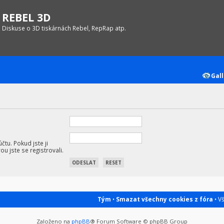
REBEL 3D
Diskuse o 3D tiskárnách Rebel, RepRap atp.
Gall
tu. Pokud jste ji
ou jste se registrovali.
Tým
•
Smazat všechny cookies z fóra
• V
Založeno na
phpBB
® Forum Software © phpBB Group