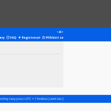
ery
FAQ
Registrovat
Přihlásit se
šechny časy jsou v UTC + 1 hodina [ Letní čas ]