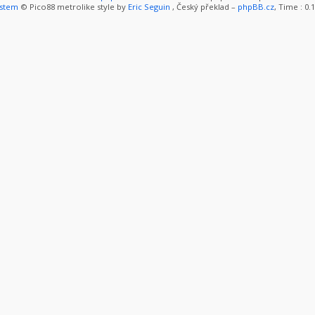
ystem
© Pico88 metrolike style by
Eric Seguin
, Český překlad –
phpBB.cz
, Time : 0.