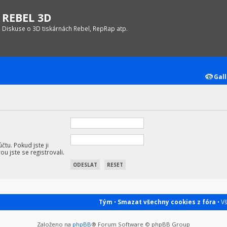
REBEL 3D
Diskuse o 3D tiskárnách Rebel, RepRap atp.
Gall
tu. Pokud jste ji
ou jste se registrovali.
Tým
•
Smazat všechny cookies z fóra
• V
Založeno na
phpBB
® Forum Software © phpBB Group