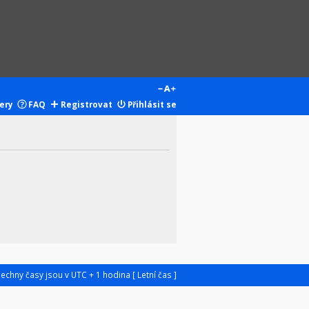
ery
FAQ
Registrovat
Přihlásit se
šechny časy jsou v UTC + 1 hodina [ Letní čas ]