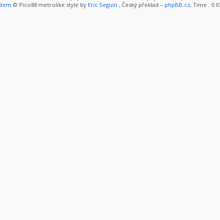
stem
© Pico88 metrolike style by
Eric Seguin
, Český překlad –
phpBB.cz
, Time : 0.