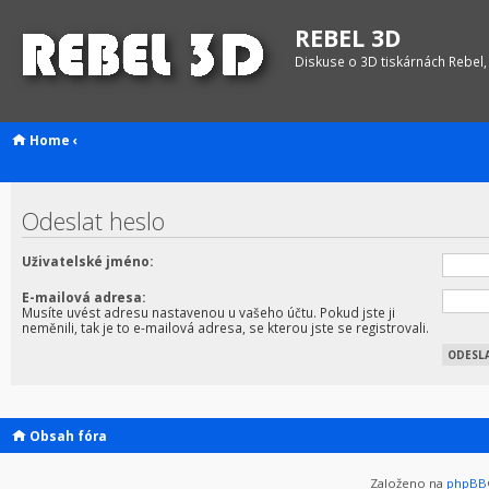
REBEL 3D
Diskuse o 3D tiskárnách Rebel,
Home
‹
Odeslat heslo
Uživatelské jméno:
E-mailová adresa:
Musíte uvést adresu nastavenou u vašeho účtu. Pokud jste ji
neměnili, tak je to e-mailová adresa, se kterou jste se registrovali.
Obsah fóra
Založeno na
phpBB