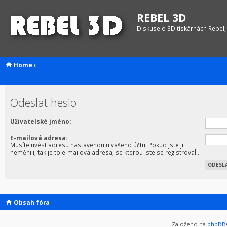
REBEL 3D
Diskuse o 3D tiskárnách Rebel,
Home
‹
Odeslat heslo
Uživatelské jméno:
E-mailová adresa:
Musíte uvést adresu nastavenou u vašeho účtu. Pokud jste ji
neměnili, tak je to e-mailová adresa, se kterou jste se registrovali.
Obsah fóra
Založeno na
phpBB