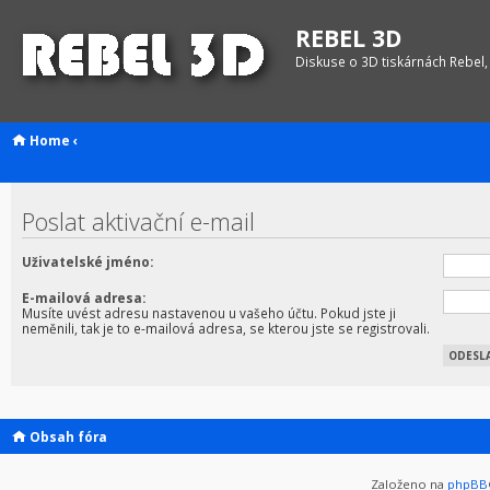
REBEL 3D
Diskuse o 3D tiskárnách Rebel,
Home
‹
Poslat aktivační e-mail
Uživatelské jméno:
E-mailová adresa:
Musíte uvést adresu nastavenou u vašeho účtu. Pokud jste ji
neměnili, tak je to e-mailová adresa, se kterou jste se registrovali.
Obsah fóra
Založeno na
phpBB