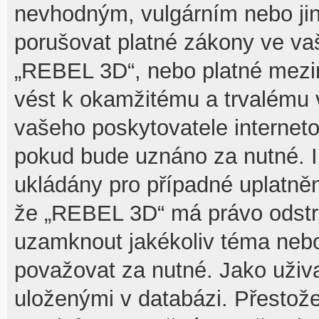
nevhodným, vulgárním nebo jin
porušovat platné zákony ve vaš
„REBEL 3D“, nebo platné mezin
vést k okamžitému a trvalému 
vašeho poskytovatele interneto
pokud bude uznáno za nutné. I
ukládány pro případné uplatnění
že „REBEL 3D“ má právo odstra
uzamknout jakékoliv téma nebo
považovat za nutné. Jako uživa
uloženými v databázi. Přesto