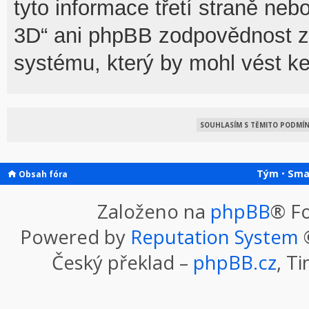
tyto informace třetí straně n
3D“ ani phpBB zodpovědnost za
systému, který by mohl vést ke
Tým
•
Sma
Obsah fóra
Založeno na
phpBB
® F
Powered by
Reputation System
©
Český překlad –
phpBB.cz
, T