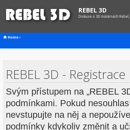
REBEL 3D
Diskuse o 3D tiskárnách Rebel,
Home
‹
REBEL 3D - Registrace
Svým přístupem na „REBEL 3D“
podmínkami. Pokud nesouhlasí
nevstupujte na něj a nepoužívej
podmínky kdykoliv změnit a uč