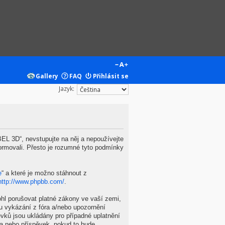
Gallery
FAQ
Přihlásit se
Jazyk:
L 3D“, nevstupujte na něj a nepoužívejte
ormovali. Přesto je rozumné tyto podmínky
e
“ a které je možno stáhnout z
http://www.phpbb.com/
.
hl porušovat platné zákony ve vaší zemi,
u vykázání z fóra a/nebo upozornění
vků jsou ukládány pro případné uplatnění
ma nebo příspěvek, pokud to bude