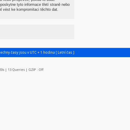
oskytne tyto informace třetí straně nebo
 vést ke kompromitaci těchto dat.
šechny časy jsou v UTC + 1 hodina [ Letní čas ]
620s | 13 Queries | GZIP : Off