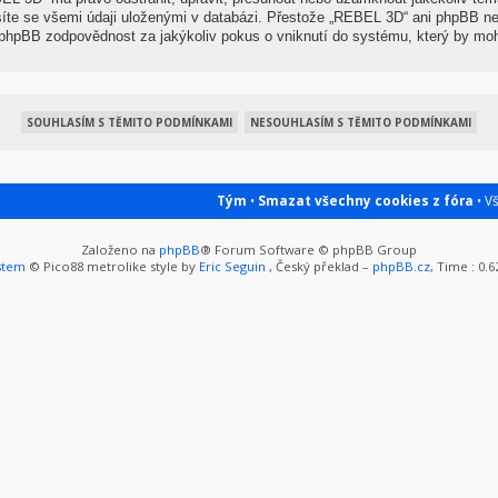
síte se všemi údaji uloženými v databázi. Přestože „REBEL 3D“ ani phpBB nep
hpBB zodpovědnost za jakýkoliv pokus o vniknutí do systému, který by mohl
Tým
•
Smazat všechny cookies z fóra
• V
Založeno na
phpBB
® Forum Software © phpBB Group
stem
© Pico88 metrolike style by
Eric Seguin
, Český překlad –
phpBB.cz
, Time : 0.