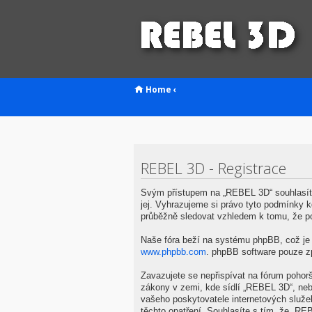
Home
‹
REBEL 3D - Registrace
Svým přístupem na „REBEL 3D“ souhlasíte
jej. Vyhrazujeme si právo tyto podmínky 
průběžně sledovat vzhledem k tomu, že p
Naše fóra beží na systému phpBB, což je ř
www.phpbb.com
. phpBB software pouze z
Zavazujete se nepřispívat na fórum pohor
zákony v zemi, kde sídlí „REBEL 3D“, neb
vašeho poskytovatele internetových služe
těchto opatření. Souhlasíte s tím, že „R