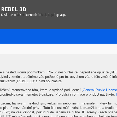
REBEL 3D
Diskuse o 3D tiskárnách Rebel, RepRap atp.
 s následujícími podmínkami. Pokud nesouhlasíte, neprodleně opusťte „REBE
kdykoliv změnit a učiníme vše potřebné pro to, abychom vás o této změně inf
oužíváním „REBEL 3D“ s nimi souhlasíte.
ešení internetového fóra, které je vydané pod licencí „
General Public Licens
prostředkovává internetové diskuze. Pro další informace o phpBB navštivte:
šujícím, hanlivým, nevhodným, vulgárním nebo jiným materiálem, který by mo
o platné mezinárodní právo. Tato činnost může vést k okamžitému a trvalém
b (ISP) na vaši činnost, pokud bude uznáno za nutné. IP adresy všech příspě
EBEL 3D“ má právo odstranit, upravit, přesunout nebo uzamknout jakékoliv té