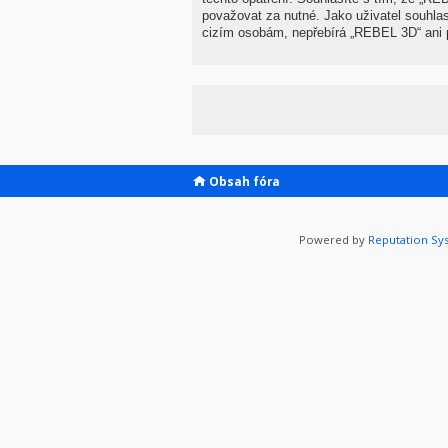
považovat za nutné. Jako uživatel souhla
cizím osobám, nepřebírá „REBEL 3D“ ani p
Obsah fóra
Powered by
Reputation Sy