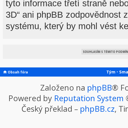
tyto informace třetí straně n
3D“ ani phpBB zodpovědnost za
systému, který by mohl vést ke
Tým
•
Sma
Obsah fóra
Založeno na
phpBB
® F
Powered by
Reputation System
©
Český překlad –
phpBB.cz
, T