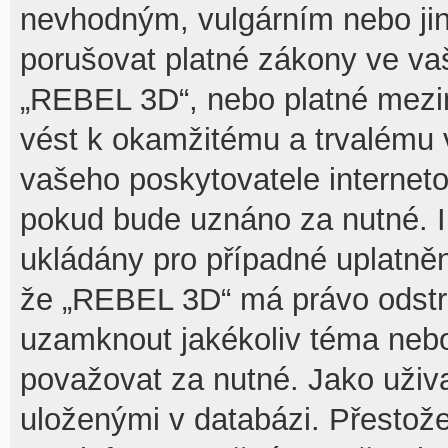
nevhodným, vulgárním nebo jin
porušovat platné zákony ve vaš
„REBEL 3D“, nebo platné mezin
vést k okamžitému a trvalému 
vašeho poskytovatele interneto
pokud bude uznáno za nutné. I
ukládány pro případné uplatnění
že „REBEL 3D“ má právo odstra
uzamknout jakékoliv téma nebo
považovat za nutné. Jako uživa
uloženými v databázi. Přesto