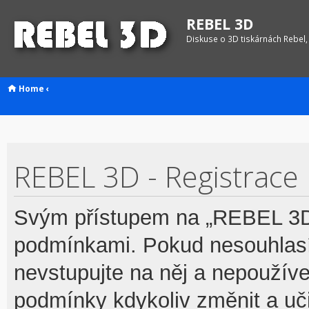
REBEL 3D
Diskuse o 3D tiskárnách Rebel,
Home
‹
REBEL 3D - Registrace
Svým přístupem na „REBEL 3D“
podmínkami. Pokud nesouhlasí
nevstupujte na něj a nepoužívej
podmínky kdykoliv změnit a uč