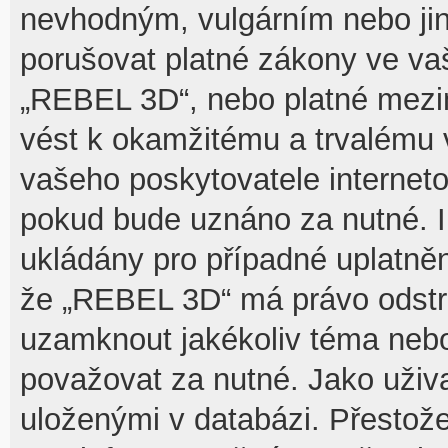
nevhodným, vulgárním nebo jin
porušovat platné zákony ve vaš
„REBEL 3D“, nebo platné mezin
vést k okamžitému a trvalému 
vašeho poskytovatele interneto
pokud bude uznáno za nutné. I
ukládány pro případné uplatnění
že „REBEL 3D“ má právo odstra
uzamknout jakékoliv téma nebo
považovat za nutné. Jako uživa
uloženými v databázi. Přesto