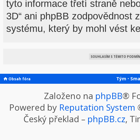
tyto informace třetí straně n
3D“ ani phpBB zodpovědnost za
systému, který by mohl vést ke
Tým
•
Sma
Obsah fóra
Založeno na
phpBB
® F
Powered by
Reputation System
©
Český překlad –
phpBB.cz
, T