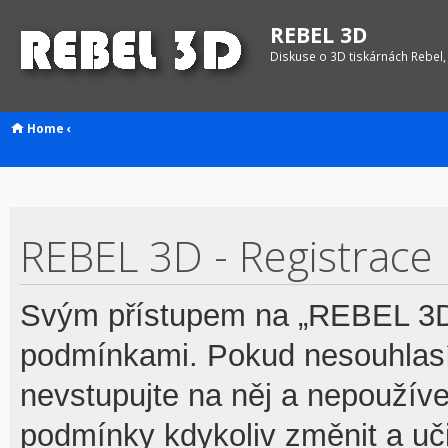
REBEL 3D
Diskuse o 3D tiskárnách Rebel,
Home
‹
REBEL 3D - Registrace
Svým přístupem na „REBEL 3D“
podmínkami. Pokud nesouhlasí
nevstupujte na něj a nepoužívej
podmínky kdykoliv změnit a uč