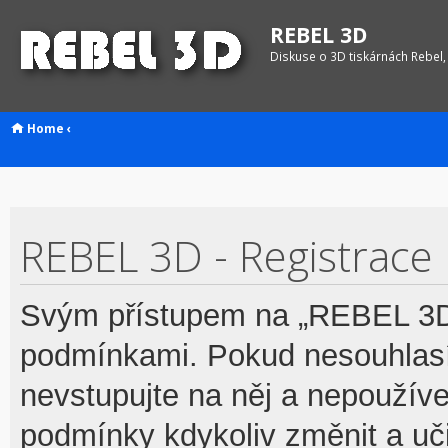
REBEL 3D
Diskuse o 3D tiskárnách Rebel,
Home
‹
REBEL 3D - Registrace
Svým přístupem na „REBEL 3D“
podmínkami. Pokud nesouhlasí
nevstupujte na něj a nepoužívej
podmínky kdykoliv změnit a uč