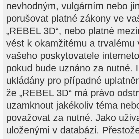
nevhodným, vulgárním nebo jin
porušovat platné zákony ve vaš
„REBEL 3D“, nebo platné mezin
vést k okamžitému a trvalému 
vašeho poskytovatele interneto
pokud bude uznáno za nutné. I
ukládány pro případné uplatnění
že „REBEL 3D“ má právo odstra
uzamknout jakékoliv téma nebo
považovat za nutné. Jako uživa
uloženými v databázi. Přesto