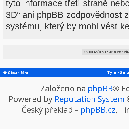
tyto informace třetí straně n
3D“ ani phpBB zodpovědnost za
systému, který by mohl vést ke
Tým
•
Sma
Obsah fóra
Založeno na
phpBB
® F
Powered by
Reputation System
©
Český překlad –
phpBB.cz
, T