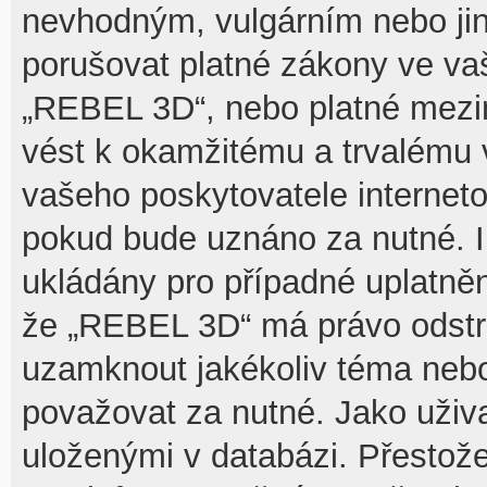
nevhodným, vulgárním nebo jin
porušovat platné zákony ve vaš
„REBEL 3D“, nebo platné mezin
vést k okamžitému a trvalému 
vašeho poskytovatele interneto
pokud bude uznáno za nutné. I
ukládány pro případné uplatnění
že „REBEL 3D“ má právo odstra
uzamknout jakékoliv téma nebo
považovat za nutné. Jako uživa
uloženými v databázi. Přesto