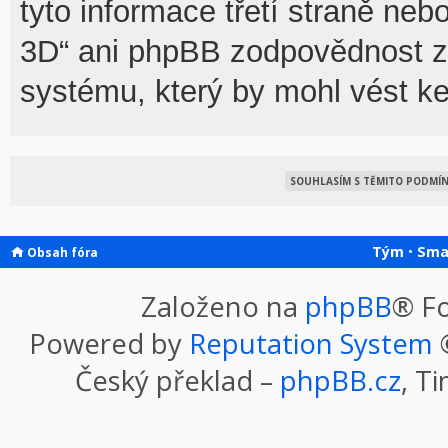
tyto informace třetí straně n
3D“ ani phpBB zodpovědnost za
systému, který by mohl vést ke
Tým
•
Sma
Obsah fóra
Založeno na
phpBB
® F
Powered by
Reputation System
©
Český překlad –
phpBB.cz
, T