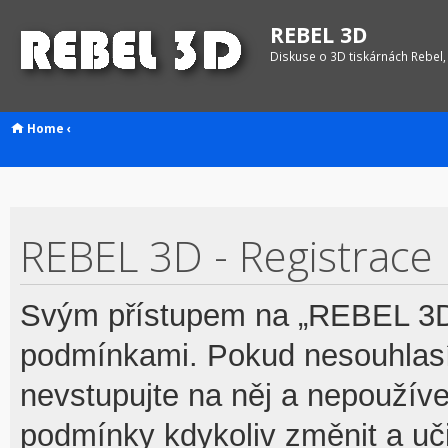
REBEL 3D
Diskuse o 3D tiskárnách Rebel,
Home
‹
REBEL 3D - Registrace
Svým přístupem na „REBEL 3D“
podmínkami. Pokud nesouhlasí
nevstupujte na něj a nepoužívej
podmínky kdykoliv změnit a uč