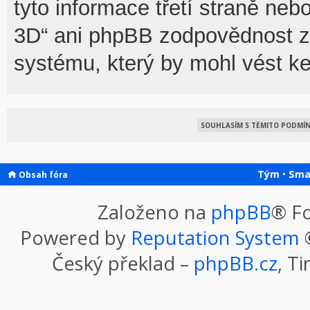
tyto informace třetí straně n
3D“ ani phpBB zodpovědnost za
systému, který by mohl vést ke
Tým
•
Sma
Obsah fóra
Založeno na
phpBB
® F
Powered by
Reputation System
©
Český překlad –
phpBB.cz
, T