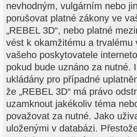
nevhodným, vulgárním nebo jin
porušovat platné zákony ve vaš
„REBEL 3D“, nebo platné mezin
vést k okamžitému a trvalému 
vašeho poskytovatele interneto
pokud bude uznáno za nutné. I
ukládány pro případné uplatnění
že „REBEL 3D“ má právo odstra
uzamknout jakékoliv téma nebo
považovat za nutné. Jako uživa
uloženými v databázi. Přesto