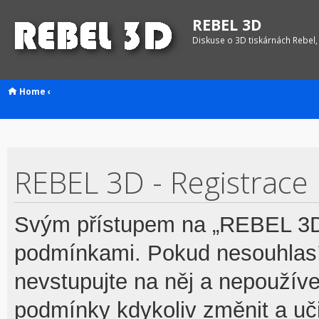
REBEL 3D
Diskuse o 3D tiskárnách Rebel,
Home
‹
REBEL 3D - Registrace
Svým přístupem na „REBEL 3D“
podmínkami. Pokud nesouhlasí
nevstupujte na něj a nepoužívej
podmínky kdykoliv změnit a uč