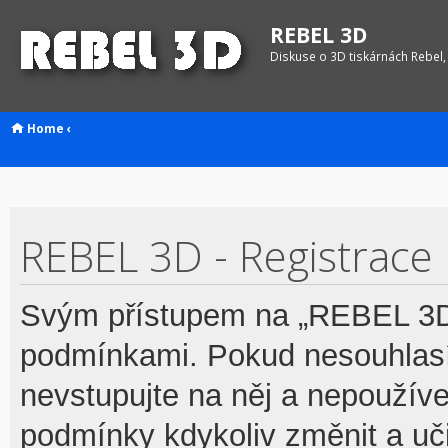
REBEL 3D
Diskuse o 3D tiskárnách Rebel,
Home
‹
REBEL 3D - Registrace
Svým přístupem na „REBEL 3D“
podmínkami. Pokud nesouhlasí
nevstupujte na něj a nepoužívej
podmínky kdykoliv změnit a uč