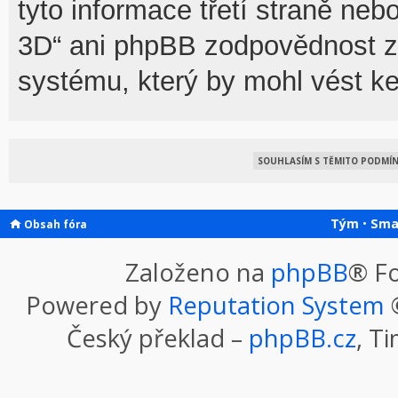
tyto informace třetí straně n
3D“ ani phpBB zodpovědnost za
systému, který by mohl vést ke
Tým
•
Sma
Obsah fóra
Založeno na
phpBB
® F
Powered by
Reputation System
©
Český překlad –
phpBB.cz
, T