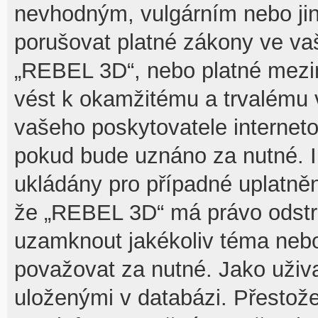
nevhodným, vulgárním nebo jin
porušovat platné zákony ve vaš
„REBEL 3D“, nebo platné mezin
vést k okamžitému a trvalému 
vašeho poskytovatele interneto
pokud bude uznáno za nutné. I
ukládány pro případné uplatnění
že „REBEL 3D“ má právo odstra
uzamknout jakékoliv téma nebo
považovat za nutné. Jako uživa
uloženými v databázi. Přesto