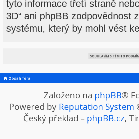
tyto informace třetí straně n
3D“ ani phpBB zodpovědnost za
systému, který by mohl vést ke
Obsah fóra
Založeno na
phpBB
® F
Powered by
Reputation System
©
Český překlad –
phpBB.cz
, T