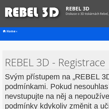
REBEL 3D
Diskuse o 3D tiskárnách Rebel,
Home
‹
REBEL 3D - Registrace
Svým přístupem na „REBEL 3D“
podmínkami. Pokud nesouhlasí
nevstupujte na něj a nepoužívej
podmínky kdykoliv změnit a uč