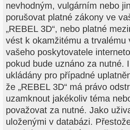
nevhodným, vulgárním nebo jin
porušovat platné zákony ve vaš
„REBEL 3D“, nebo platné mezin
vést k okamžitému a trvalému 
vašeho poskytovatele interneto
pokud bude uznáno za nutné. I
ukládány pro případné uplatnění
že „REBEL 3D“ má právo odstra
uzamknout jakékoliv téma nebo
považovat za nutné. Jako uživa
uloženými v databázi. Přesto