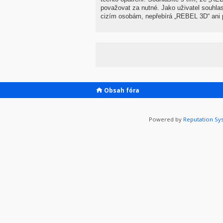
považovat za nutné. Jako uživatel souhla
cizím osobám, nepřebírá „REBEL 3D“ ani p
Obsah fóra
Powered by
Reputation Sy