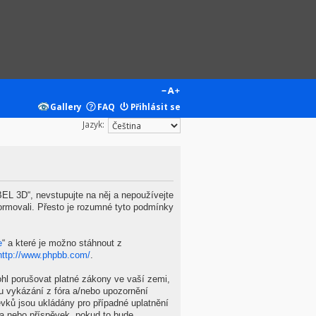
Gallery
FAQ
Přihlásit se
Jazyk:
L 3D“, nevstupujte na něj a nepoužívejte
ormovali. Přesto je rozumné tyto podmínky
e
“ a které je možno stáhnout z
http://www.phpbb.com/
.
hl porušovat platné zákony ve vaší zemi,
u vykázání z fóra a/nebo upozornění
vků jsou ukládány pro případné uplatnění
ma nebo příspěvek, pokud to bude