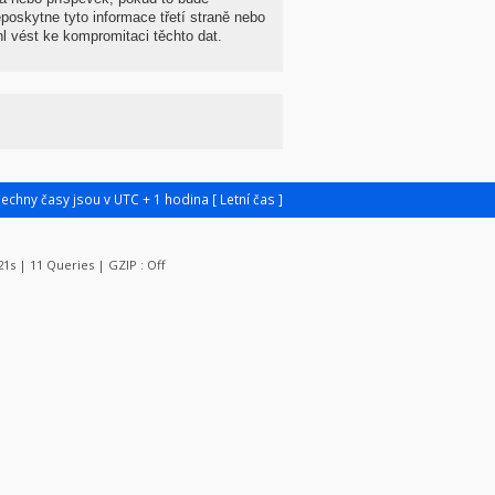
oskytne tyto informace třetí straně nebo
 vést ke kompromitaci těchto dat.
šechny časy jsou v UTC + 1 hodina [ Letní čas ]
121s | 11 Queries | GZIP : Off