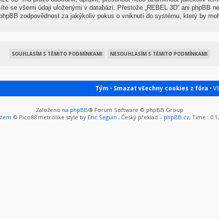
síte se všemi údaji uloženými v databázi. Přestože „REBEL 3D“ ani phpBB nep
hpBB zodpovědnost za jakýkoliv pokus o vniknutí do systému, který by mohl
Tým
•
Smazat všechny cookies z fóra
• V
Založeno na
phpBB
® Forum Software © phpBB Group
stem
© Pico88 metrolike style by
Eric Seguin
, Český překlad –
phpBB.cz
, Time : 0.