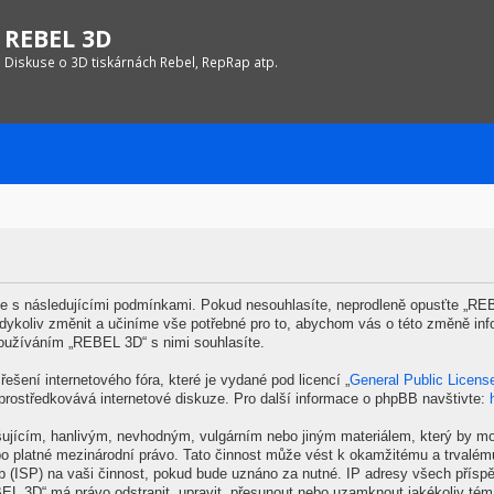
REBEL 3D
Diskuse o 3D tiskárnách Rebel, RepRap atp.
 s následujícími podmínkami. Pokud nesouhlasíte, neprodleně opusťte „REBE
kdykoliv změnit a učiníme vše potřebné pro to, abychom vás o této změně inf
oužíváním „REBEL 3D“ s nimi souhlasíte.
ešení internetového fóra, které je vydané pod licencí „
General Public Licens
prostředkovává internetové diskuze. Pro další informace o phpBB navštivte:
šujícím, hanlivým, nevhodným, vulgárním nebo jiným materiálem, který by mo
o platné mezinárodní právo. Tato činnost může vést k okamžitému a trvalém
b (ISP) na vaši činnost, pokud bude uznáno za nutné. IP adresy všech příspě
EBEL 3D“ má právo odstranit, upravit, přesunout nebo uzamknout jakékoliv té