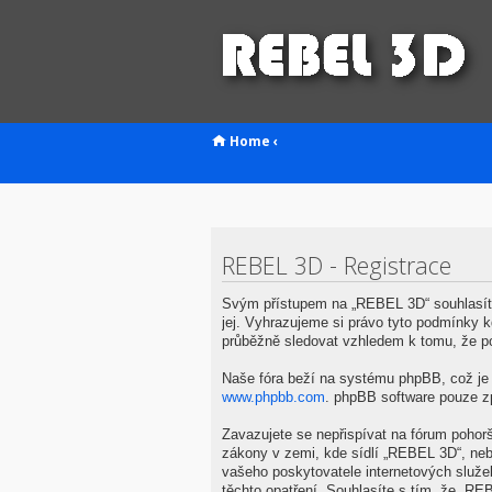
Home
‹
REBEL 3D - Registrace
Svým přístupem na „REBEL 3D“ souhlasíte
jej. Vyhrazujeme si právo tyto podmínky 
průběžně sledovat vzhledem k tomu, že p
Naše fóra beží na systému phpBB, což je ř
www.phpbb.com
. phpBB software pouze z
Zavazujete se nepřispívat na fórum pohor
zákony v zemi, kde sídlí „REBEL 3D“, neb
vašeho poskytovatele internetových služe
těchto opatření. Souhlasíte s tím, že „R