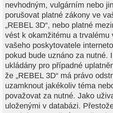
nevhodným, vulgárním nebo jin
porušovat platné zákony ve vaš
„REBEL 3D“, nebo platné mezin
vést k okamžitému a trvalému 
vašeho poskytovatele interneto
pokud bude uznáno za nutné. I
ukládány pro případné uplatnění
že „REBEL 3D“ má právo odstra
uzamknout jakékoliv téma nebo
považovat za nutné. Jako uživa
uloženými v databázi. Přesto