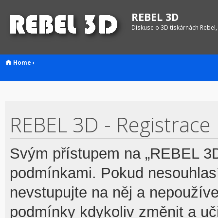
REBEL 3D
Diskuse o 3D tiskárnách Rebel,
Home
‹
REBEL 3D - Registrace
Svým přístupem na „REBEL 3D“
podmínkami. Pokud nesouhlasí
nevstupujte na něj a nepoužívej
podmínky kdykoliv změnit a uč