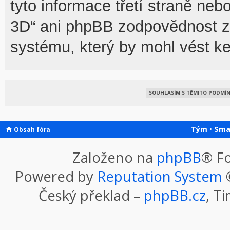
tyto informace třetí straně n
3D“ ani phpBB zodpovědnost za
systému, který by mohl vést ke
Tým
•
Sma
Obsah fóra
Založeno na
phpBB
® F
Powered by
Reputation System
©
Český překlad –
phpBB.cz
, T