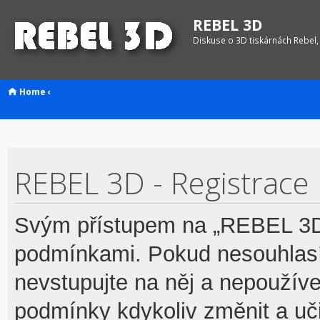
REBEL 3D
Diskuse o 3D tiskárnách Rebel,
Home
‹
REBEL 3D - Registrace
Svým přístupem na „REBEL 3D“
podmínkami. Pokud nesouhlasí
nevstupujte na něj a nepoužívej
podmínky kdykoliv změnit a uč