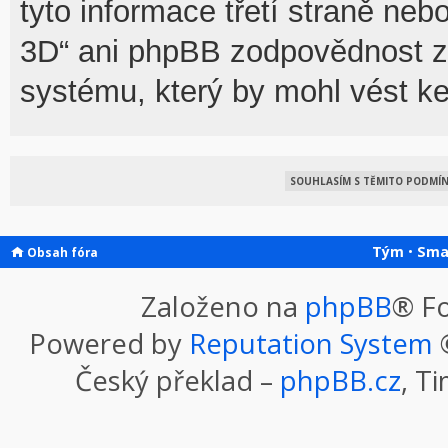
tyto informace třetí straně n
3D“ ani phpBB zodpovědnost za
systému, který by mohl vést ke
Tým
•
Sma
Obsah fóra
Založeno na
phpBB
® F
Powered by
Reputation System
©
Český překlad –
phpBB.cz
, T