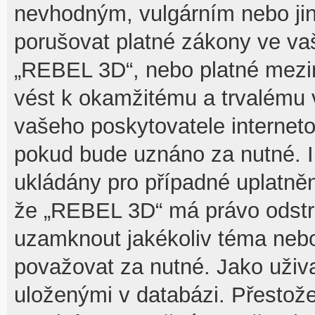
nevhodným, vulgárním nebo jin
porušovat platné zákony ve vaš
„REBEL 3D“, nebo platné mezin
vést k okamžitému a trvalému 
vašeho poskytovatele interneto
pokud bude uznáno za nutné. I
ukládány pro případné uplatnění
že „REBEL 3D“ má právo odstra
uzamknout jakékoliv téma nebo
považovat za nutné. Jako uživa
uloženými v databázi. Přesto