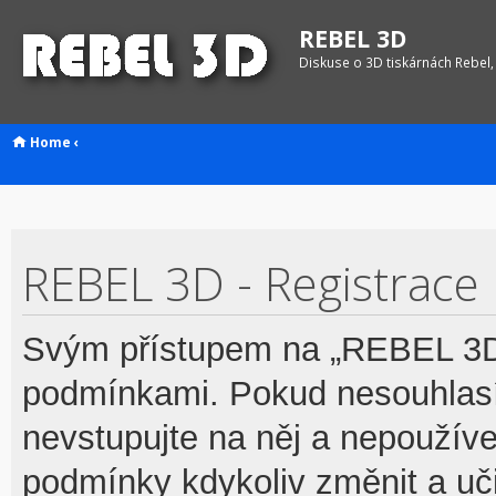
REBEL 3D
Diskuse o 3D tiskárnách Rebel,
Home
‹
REBEL 3D - Registrace
Svým přístupem na „REBEL 3D“
podmínkami. Pokud nesouhlasí
nevstupujte na něj a nepoužívej
podmínky kdykoliv změnit a uč