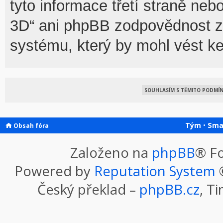
tyto informace třetí straně n
3D“ ani phpBB zodpovědnost za
systému, který by mohl vést ke
Tým
•
Sma
Obsah fóra
Založeno na
phpBB
® F
Powered by
Reputation System
©
Český překlad –
phpBB.cz
, T