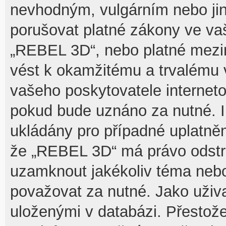
nevhodným, vulgárním nebo jin
porušovat platné zákony ve vaš
„REBEL 3D“, nebo platné mezin
vést k okamžitému a trvalému 
vašeho poskytovatele interneto
pokud bude uznáno za nutné. I
ukládány pro případné uplatnění
že „REBEL 3D“ má právo odstra
uzamknout jakékoliv téma nebo
považovat za nutné. Jako uživa
uloženými v databázi. Přesto