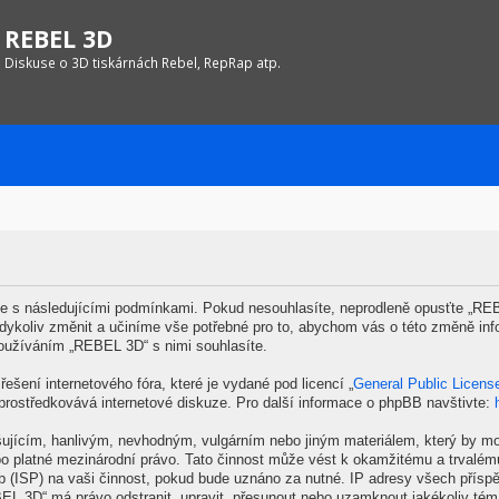
REBEL 3D
Diskuse o 3D tiskárnách Rebel, RepRap atp.
 s následujícími podmínkami. Pokud nesouhlasíte, neprodleně opusťte „REBE
kdykoliv změnit a učiníme vše potřebné pro to, abychom vás o této změně inf
oužíváním „REBEL 3D“ s nimi souhlasíte.
ešení internetového fóra, které je vydané pod licencí „
General Public Licens
prostředkovává internetové diskuze. Pro další informace o phpBB navštivte:
šujícím, hanlivým, nevhodným, vulgárním nebo jiným materiálem, který by mo
o platné mezinárodní právo. Tato činnost může vést k okamžitému a trvalém
b (ISP) na vaši činnost, pokud bude uznáno za nutné. IP adresy všech příspě
EBEL 3D“ má právo odstranit, upravit, přesunout nebo uzamknout jakékoliv té