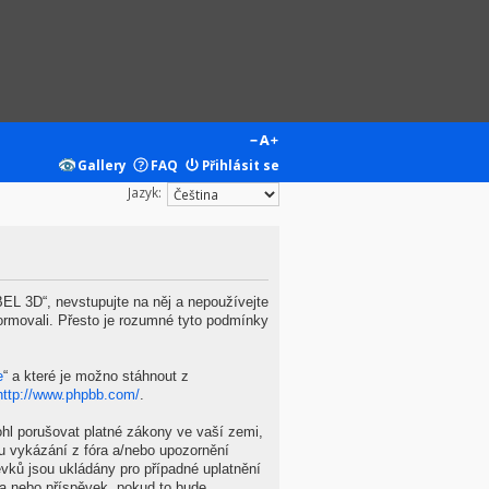
Gallery
FAQ
Přihlásit se
Jazyk:
L 3D“, nevstupujte na něj a nepoužívejte
ormovali. Přesto je rozumné tyto podmínky
e
“ a které je možno stáhnout z
http://www.phpbb.com/
.
hl porušovat platné zákony ve vaší zemi,
u vykázání z fóra a/nebo upozornění
vků jsou ukládány pro případné uplatnění
ma nebo příspěvek, pokud to bude