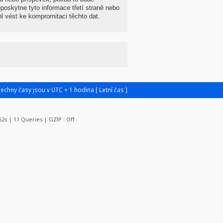
oskytne tyto informace třetí straně nebo
 vést ke kompromitaci těchto dat.
šechny časy jsou v UTC + 1 hodina [ Letní čas ]
062s | 11 Queries | GZIP : Off