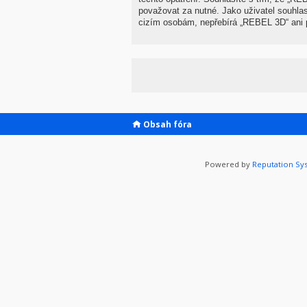
považovat za nutné. Jako uživatel souhla
cizím osobám, nepřebírá „REBEL 3D“ ani p
Obsah fóra
Powered by
Reputation Sy