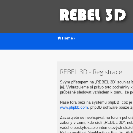
Home
‹
REBEL 3D - Registrace
Svým přístupem na „REBEL 3D“ souhlasíte
jej. Vyhrazujeme si právo tyto podmínky 
průběžně sledovat vzhledem k tomu, že p
Naše fóra beží na systému phpBB, což je ř
www.phpbb.com
. phpBB software pouze z
Zavazujete se nepřispívat na fórum pohor
zákony v zemi, kde sídlí „REBEL 3D“, neb
vašeho poskytovatele internetových služe
těchto opatření. Souhlasíte s tím, že „R