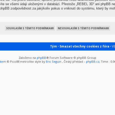
síte se všemi údaji uloženými v databázi. Přestože „REBEL 3D“ ani phpBB nep
hpBB zodpovědnost za jakýkoliv pokus o vniknutí do systému, který by mohl
Tým
•
Smazat všechny cookies z fóra
• V
Založeno na
phpBB
® Forum Software © phpBB Group
stem
© Pico88 metrolike style by
Eric Seguin
, Český překlad –
phpBB.cz
, Time : 0.