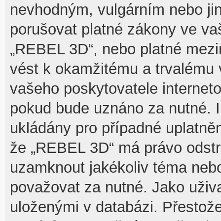
nevhodným, vulgárním nebo jin
porušovat platné zákony ve vaš
„REBEL 3D“, nebo platné mezin
vést k okamžitému a trvalému 
vašeho poskytovatele interneto
pokud bude uznáno za nutné. I
ukládány pro případné uplatnění
že „REBEL 3D“ má právo odstra
uzamknout jakékoliv téma nebo
považovat za nutné. Jako uživa
uloženými v databázi. Přesto