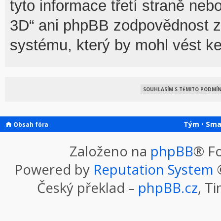
tyto informace třetí straně n
3D“ ani phpBB zodpovědnost za
systému, který by mohl vést ke
Tým
•
Sma
Obsah fóra
Založeno na
phpBB
® F
Powered by
Reputation System
©
Český překlad –
phpBB.cz
, T