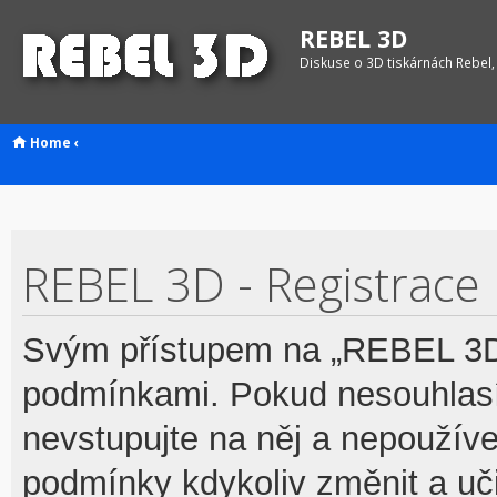
REBEL 3D
Diskuse o 3D tiskárnách Rebel,
Home
‹
REBEL 3D - Registrace
Svým přístupem na „REBEL 3D“
podmínkami. Pokud nesouhlasí
nevstupujte na něj a nepoužívej
podmínky kdykoliv změnit a uč