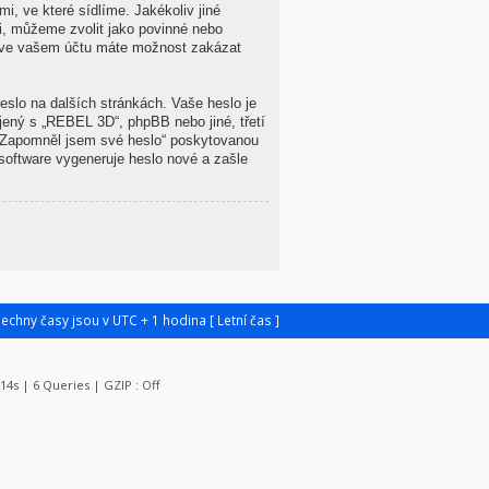
i, ve které sídlíme. Jakékoliv jiné
i, můžeme zvolit jako povinné nebo
le ve vašem účtu máte možnost zakázat
eslo na dalších stránkách. Vaše heslo je
jený s „REBEL 3D“, phpBB nebo jiné, třetí
 „Zapomněl jsem své heslo“ poskytovanou
oftware vygeneruje heslo nové a zašle
šechny časy jsou v UTC + 1 hodina [ Letní čas ]
114s | 6 Queries | GZIP : Off