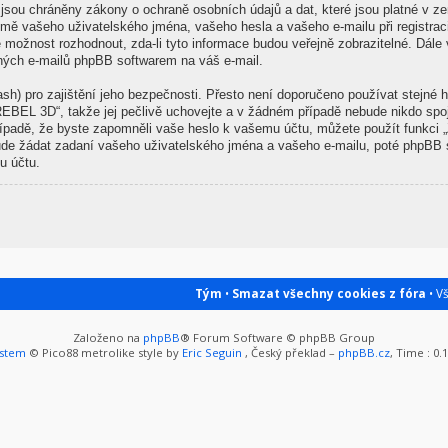
sou chráněny zákony o ochraně osobních údajů a dat, které jsou platné v zem
ě vašeho uživatelského jména, vašeho hesla a vašeho e-mailu při registrac
 možnost rozhodnout, zda-li tyto informace budou veřejně zobrazitelné. Dá
ených e-mailů phpBB softwarem na váš e-mail.
sh) pro zajištění jeho bezpečnosti. Přesto není doporučeno používat stejné h
REBEL 3D“, takže jej pečlivě uchovejte a v žádném případě nebude nikdo spo
řípadě, že byste zapomněli vaše heslo k vašemu účtu, můžete použít funkci
de žádat zadaní vašeho uživatelského jména a vašeho e-mailu, poté phpBB s
u účtu.
Tým
•
Smazat všechny cookies z fóra
• V
Založeno na
phpBB
® Forum Software © phpBB Group
ystem
© Pico88 metrolike style by
Eric Seguin
, Český překlad –
phpBB.cz
, Time : 0.