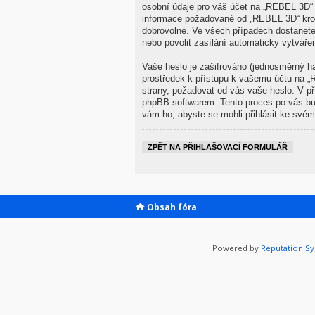
osobní údaje pro váš účet na „REBEL 3D“ j
informace požadované od „REBEL 3D“ krom
dobrovolné. Ve všech případech dostanete
nebo povolit zasílání automaticky vytvář
Vaše heslo je zašifrováno (jednosměrný ha
prostředek k přístupu k vašemu účtu na „
strany, požadovat od vás vaše heslo. V p
phpBB softwarem. Tento proces po vás bu
vám ho, abyste se mohli přihlásit ke svém
ZPĚT NA PŘIHLAŠOVACÍ FORMULÁŘ
Obsah fóra
Powered by
Reputation S