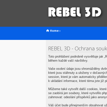
Home
‹
REBEL 3D - Ochrana sou
Toto prohlášení podrobně vysvětluje jak
během každé vaší návštěvy.
Vaše osobní údaje jsou shromážděny dvěm
které jsou stáhnuty a uloženy v dočasných
session, které je vám automaticky přiděl
k ukládání informace, které téma jste již
Můžeme také vytvořit další cookies, kter
se zaobírá jen soubory, které vytvořilo 
zahrnovat: odeslání příspěvků jako anonym
Váš účet bude přinejmenším obsahovat uži