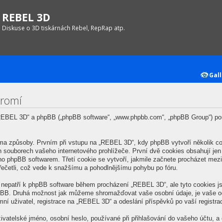
REBEL 3D
Diskuse o 3D tiskárnách Rebel, RepRap atp.
Gall
kromí
 „REBEL 3D“ a phpBB („phpBB software“, „www.phpbb.com“, „phpBB Group“) po
a způsoby. Prvním při vstupu na „REBEL 3D“, kdy phpBB vytvoří několik coo
 souborech vašeho internetového prohlížeče. První dvě cookies obsahují jen u
eno phpBB softwarem. Třetí cookie se vytvoří, jakmile začnete procházet me
 přečetli, což vede k snažšímu a pohodlnějšímu pohybu po fóru.
é nepatří k phpBB software během procházení „REBEL 3D“, ale tyto cookies 
phpBB. Druhá možnost jak můžeme shromažďovat vaše osobní údaje, je vaše o
ní uživatel, registrace na „REBEL 3D“ a odeslání příspěvků po vaší registrace
vatelské jméno, osobní heslo, používané při přihlašování do vašeho účtu, a 