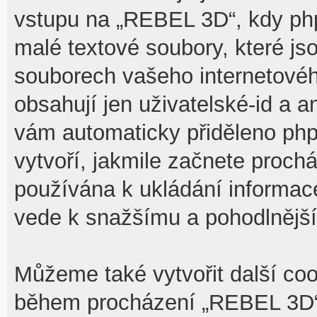
vstupu na „REBEL 3D“, kdy php
malé textové soubory, které j
souborech vašeho internetovéh
obsahují jen uživatelské-id a a
vám automaticky přiděleno php
vytvoří, jakmile začnete proch
používána k ukládání informace,
vede k snažšímu a pohodlnějš
Můžeme také vytvořit další coo
během procházení „REBEL 3D“,