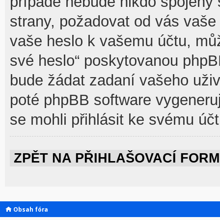
případě nebude nikdo spojený 
strany, požadovat od vás vaše 
vaše heslo k vašemu účtu, můž
své heslo“ poskytovanou phpB
bude žádat zadaní vašeho uživ
poté phpBB software vygeneruj
se mohli přihlásit ke svému účt
ZPĚT NA PŘIHLAŠOVACÍ FOR
Obsah fóra