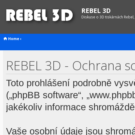
REBEL 3D
Diskuse o 3D tiskárnách Rebel,
Home
‹
REBEL 3D - Ochrana s
Toto prohlášení podrobně vysv
(„phpBB software“, „www.phpb
jakékoliv informace shromážd
Vaše osobní údaje jsou shrom