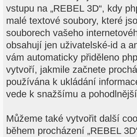
vstupu na „REBEL 3D“, kdy php
malé textové soubory, které j
souborech vašeho internetovéh
obsahují jen uživatelské-id a a
vám automaticky přiděleno php
vytvoří, jakmile začnete proch
používána k ukládání informace,
vede k snažšímu a pohodlnějš
Můžeme také vytvořit další coo
během procházení „REBEL 3D“,