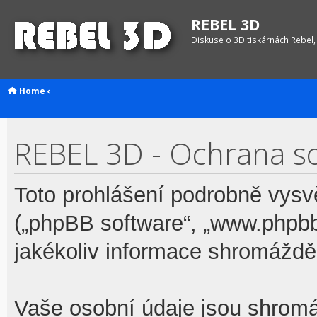
REBEL 3D
Diskuse o 3D tiskárnách Rebel,
Home
‹
REBEL 3D - Ochrana s
Toto prohlášení podrobně vysv
(„phpBB software“, „www.phpb
jakékoliv informace shromážd
Vaše osobní údaje jsou shrom