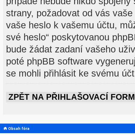
případě nebude nikdo spojený 
strany, požadovat od vás vaše 
vaše heslo k vašemu účtu, můž
své heslo“ poskytovanou phpB
bude žádat zadaní vašeho uživ
poté phpBB software vygeneruj
se mohli přihlásit ke svému účt
ZPĚT NA PŘIHLAŠOVACÍ FOR
Obsah fóra