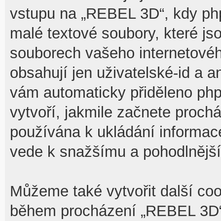
vstupu na „REBEL 3D“, kdy php
malé textové soubory, které j
souborech vašeho internetovéh
obsahují jen uživatelské-id a a
vám automaticky přiděleno php
vytvoří, jakmile začnete proch
používána k ukládání informace,
vede k snažšímu a pohodlnějš
Můžeme také vytvořit další coo
během procházení „REBEL 3D“,