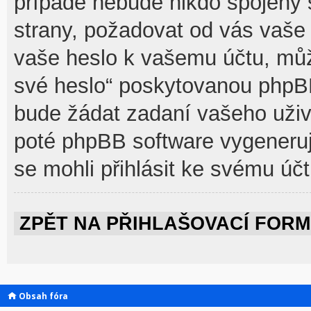
případě nebude nikdo spojený 
strany, požadovat od vás vaše 
vaše heslo k vašemu účtu, můž
své heslo“ poskytovanou phpB
bude žádat zadaní vašeho uživ
poté phpBB software vygeneruj
se mohli přihlásit ke svému účt
ZPĚT NA PŘIHLAŠOVACÍ FOR
Obsah fóra