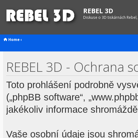
REBEL 3D
Diskuse o 3D tiskárnách Rebel,
Home
‹
REBEL 3D - Ochrana s
Toto prohlášení podrobně vysv
(„phpBB software“, „www.phpb
jakékoliv informace shromážd
Vaše osobní údaje jsou shrom