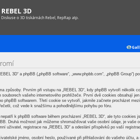
REBEL 3D
Diskuse o 3D tiskárnách Rebel, RepRap atp.
Gall
kromí
 „REBEL 3D“ a phpBB („phpBB software“, „www.phpbb.com“, „phpBB Group“) po
a způsoby. Prvním při vstupu na „REBEL 3D“, kdy phpBB vytvoří několik coo
 souborech vašeho internetového prohlížeče. První dvě cookies obsahují jen u
eno phpBB softwarem. Třetí cookie se vytvoří, jakmile začnete procházet me
 přečetli, což vede k snažšímu a pohodlnějšímu pohybu po fóru.
é nepatří k phpBB software během procházení „REBEL 3D“, ale tyto cookies 
phpBB. Druhá možnost jak můžeme shromažďovat vaše osobní údaje, je vaše o
ní uživatel, registrace na „REBEL 3D“ a odeslání příspěvků po vaší registrace
vatelské jméno, osobní heslo, používané při přihlašování do vašeho účtu, a 