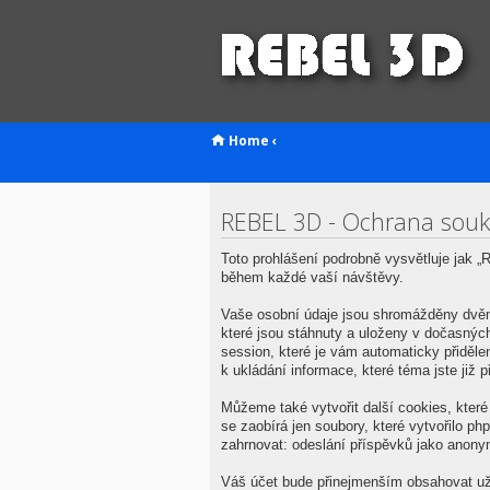
Home
‹
REBEL 3D - Ochrana sou
Toto prohlášení podrobně vysvětluje jak
během každé vaší návštěvy.
Vaše osobní údaje jsou shromážděny dvěm
které jsou stáhnuty a uloženy v dočasných
session, které je vám automaticky přiděl
k ukládání informace, které téma jste již
Můžeme také vytvořit další cookies, kter
se zaobírá jen soubory, které vytvořilo 
zahrnovat: odeslání příspěvků jako anonym
Váš účet bude přinejmenším obsahovat uži