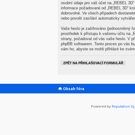
osobní údaje pro váš účet na „REBEL 3D“ j
informace požadované od „REBEL 3D“ krom
dobrovolné. Ve všech případech dostanete
nebo povolit zasílání automaticky vytvář
Vaše heslo je zašifrováno (jednosměrný ha
prostředek k přístupu k vašemu účtu na „
strany, požadovat od vás vaše heslo. V p
phpBB softwarem. Tento proces po vás bu
vám ho, abyste se mohli přihlásit ke svém
ZPĚT NA PŘIHLAŠOVACÍ FORMULÁŘ
Obsah fóra
Powered by
Reputation S