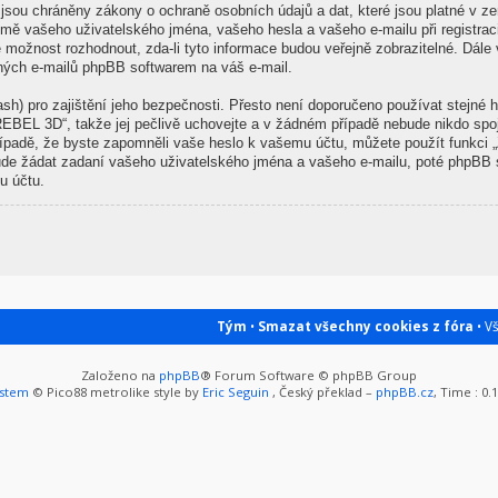
sou chráněny zákony o ochraně osobních údajů a dat, které jsou platné v zem
ě vašeho uživatelského jména, vašeho hesla a vašeho e-mailu při registrac
 možnost rozhodnout, zda-li tyto informace budou veřejně zobrazitelné. Dá
ených e-mailů phpBB softwarem na váš e-mail.
sh) pro zajištění jeho bezpečnosti. Přesto není doporučeno používat stejné h
REBEL 3D“, takže jej pečlivě uchovejte a v žádném případě nebude nikdo spo
řípadě, že byste zapomněli vaše heslo k vašemu účtu, můžete použít funkci
de žádat zadaní vašeho uživatelského jména a vašeho e-mailu, poté phpBB s
u účtu.
Tým
•
Smazat všechny cookies z fóra
• V
Založeno na
phpBB
® Forum Software © phpBB Group
ystem
© Pico88 metrolike style by
Eric Seguin
, Český překlad –
phpBB.cz
, Time : 0.