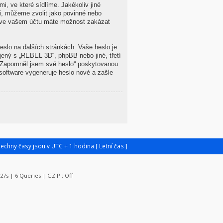
i, ve které sídlíme. Jakékoliv jiné
i, můžeme zvolit jako povinné nebo
le ve vašem účtu máte možnost zakázat
eslo na dalších stránkách. Vaše heslo je
jený s „REBEL 3D“, phpBB nebo jiné, třetí
 „Zapomněl jsem své heslo“ poskytovanou
oftware vygeneruje heslo nové a zašle
šechny časy jsou v UTC + 1 hodina [ Letní čas ]
127s | 6 Queries | GZIP : Off