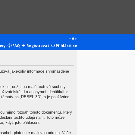
ery
FAQ
Registrovat
Přihlásit se
užívá jakékoliv informace shromážděné
kies, což jsou malé textové soubory,
živatelské-id a anonymní identifikátor
zi tématy na „REBEL 3D“, a je používána
jsou mimo rozsah tohoto dokumentu, který
deslání těchto údajů nám. Toto může
, když jste přihlášeni.
osobní, platnou e-mailovou adresu. Vaše