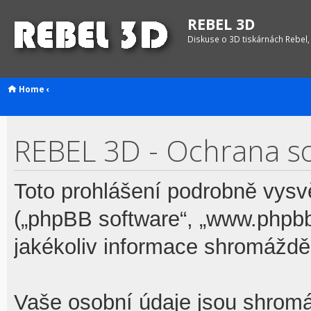
REBEL 3D
Diskuse o 3D tiskárnách Rebel,
Home
‹
REBEL 3D - Ochrana s
Toto prohlášení podrobně vysv
(„phpBB software“, „www.phpb
jakékoliv informace shromážd
Vaše osobní údaje jsou shrom