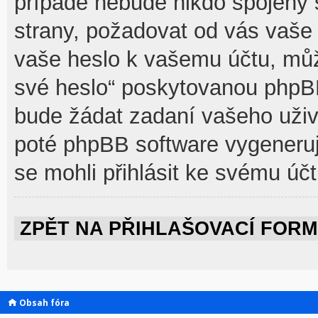
případě nebude nikdo spojený 
strany, požadovat od vás vaše 
vaše heslo k vašemu účtu, můž
své heslo“ poskytovanou phpB
bude žádat zadaní vašeho uživ
poté phpBB software vygeneruj
se mohli přihlásit ke svému účt
ZPĚT NA PŘIHLAŠOVACÍ FOR
Obsah fóra