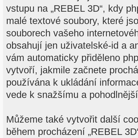
vstupu na „REBEL 3D“, kdy php
malé textové soubory, které j
souborech vašeho internetovéh
obsahují jen uživatelské-id a a
vám automaticky přiděleno php
vytvoří, jakmile začnete proch
používána k ukládání informace,
vede k snažšímu a pohodlnějš
Můžeme také vytvořit další coo
během procházení „REBEL 3D“,