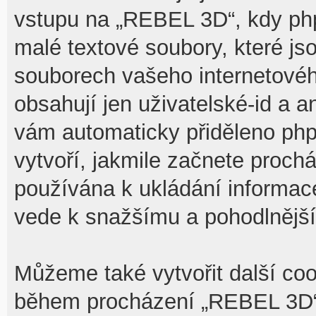
vstupu na „REBEL 3D“, kdy php
malé textové soubory, které j
souborech vašeho internetovéh
obsahují jen uživatelské-id a a
vám automaticky přiděleno php
vytvoří, jakmile začnete proch
používána k ukládání informace,
vede k snažšímu a pohodlnějš
Můžeme také vytvořit další coo
během procházení „REBEL 3D“,