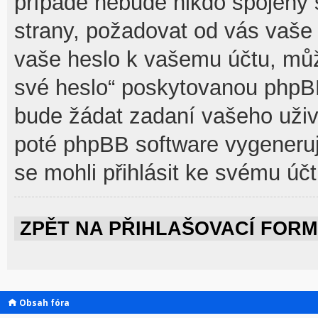
případě nebude nikdo spojený 
strany, požadovat od vás vaše 
vaše heslo k vašemu účtu, můž
své heslo“ poskytovanou phpB
bude žádat zadaní vašeho uživ
poté phpBB software vygeneruj
se mohli přihlásit ke svému účt
ZPĚT NA PŘIHLAŠOVACÍ FOR
Obsah fóra