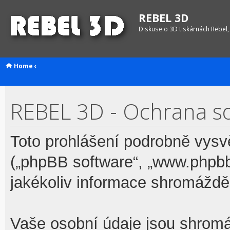
REBEL 3D
Diskuse o 3D tiskárnách Rebel,
Home
‹
REBEL 3D - Ochrana s
Toto prohlášení podrobně vysv
(„phpBB software“, „www.phpb
jakékoliv informace shromážd
Vaše osobní údaje jsou shrom